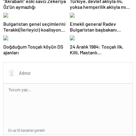
“Akrabam” eski savcı Zekeriya
Türkiye, devlet aklıyla mı,
Öz’ün aymazlığı
yoksa hemşerilik aklıyla mı
yönetiliyor?
Bulgaristan genel seçimlerini
Emekli general Radev
Terakki(İlerleyici) koalisyonu
Bulgaristan başbakanı
kazandı
olabilecek mi?
Doğduğum Tosçalı köyün DS
24 Aralık 1984: Tosçalı ilk,
ajanları
Killi, Mastanlı…
En az 10 karakter gerekli