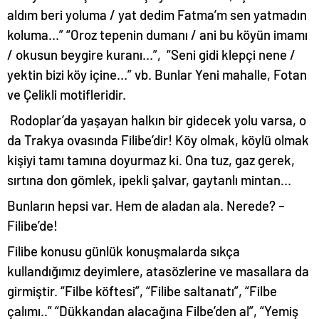
aldım beri yoluma / yat dedim Fatma’m sen yatmadın
koluma…” “Oroz tepenin dumanı / ani bu köyün imamı
/ okusun beygire kuranı…”, “Seni gidi klepçi nene /
yektin bizi köy içine…” vb. Bunlar Yeni mahalle, Fotan
ve Çelikli motifleridir.
Rodoplar’da yaşayan halkın bir gidecek yolu varsa, o
da Trakya ovasında Filibe’dir! Köy olmak, köylü olmak
kişiyi tamı tamına doyurmaz ki. Ona tuz, gaz gerek,
sırtına don gömlek, ipekli şalvar, gaytanlı mintan…
Bunların hepsi var. Hem de aladan ala. Nerede? –
Filibe’de!
Filibe konusu günlük konuşmalarda sıkça
kullandığımız deyimlere, atasözlerine ve masallara da
girmiştir. “Filbe köftesi”, “Filibe saltanatı”, “Filbe
çalımı..” “Dükkandan alacağına Filbe’den al”, “Yemiş