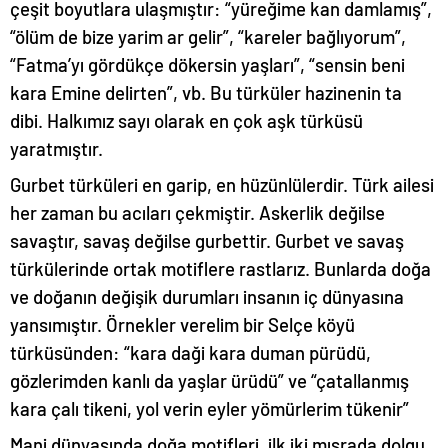
çeşit boyutlara ulaşmıştır: “yüreğime kan damlamış”,
“ölüm de bize yarim ar gelir”, “kareler bağlıyorum”,
“Fatma’yı gördükçe dökersin yaşları”, “sensin beni
kara Emine delirten”, vb. Bu türküler hazinenin ta
dibi. Halkımız sayı olarak en çok aşk türküsü
yaratmıştır.
Gurbet türküleri en garip, en hüzünlülerdir. Türk ailesi
her zaman bu acıları çekmiştir. Askerlik değilse
savaştır, savaş değilse gurbettir. Gurbet ve savaş
türkülerinde ortak motiflere rastlarız. Bunlarda doğa
ve doğanın değişik durumları insanın iç dünyasına
yansımıştır. Örnekler verelim bir Selçe köyü
türküsünden: “kara daği kara duman pürüdü,
gözlerimden kanlı da yaşlar ürüdü” ve “çatallanmış
kara çalı tikeni, yol verin eyler yömürlerim tükenir”
Mani dünyasında doğa motifleri, ilk iki mısrada dolgu