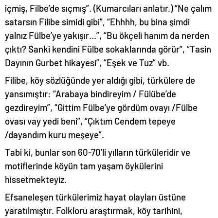
içmiş, Filbe’de sıçmış”. (Kumarcıları anlatır.) “Ne çalım
satarsın Filibe simidi gibi”, “Ehhhh, bu bina şimdi
yalnız Fülbe’ye yakışır…”, “Bu ökçeli hanım da nerden
çıktı? Sanki kendini Fülbe sokaklarında görür”, “Tasin
Dayının Gurbet hikayesi”, “Eşek ve Tuz” vb.
Filibe, köy sözlüğünde yer aldığı gibi, türkülere de
yansımıştır: “Arabaya bindireyim / Fülübe’de
gezdireyim”, “Gittim Fülbe’ye gördüm ovayı /Fülbe
ovası vay yedi beni”, “Çıktım Cendem tepeye
/dayandım kuru meşeye”.
Tabi ki, bunlar son 60-70’li yılların türküleridir ve
motiflerinde köyün tam yaşam öykülerini
hissetmekteyiz.
Efsaneleşen türkülerimiz hayat olayları üstüne
yaratılmıştır. Folkloru araştırmak, köy tarihini,