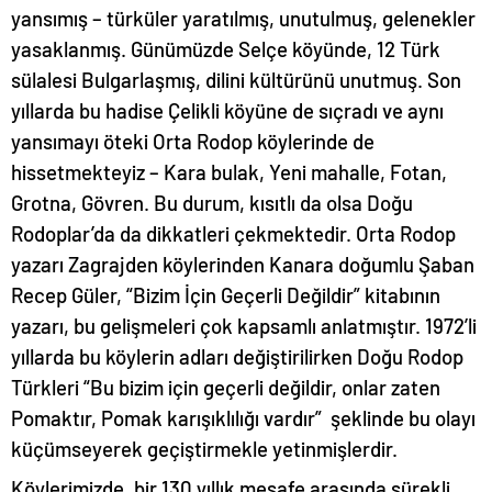
yansımış – türküler yaratılmış, unutulmuş, gelenekler
yasaklanmış. Günümüzde Selçe köyünde, 12 Türk
sülalesi Bulgarlaşmış, dilini kültürünü unutmuş. Son
yıllarda bu hadise Çelikli köyüne de sıçradı ve aynı
yansımayı öteki Orta Rodop köylerinde de
hissetmekteyiz – Kara bulak, Yeni mahalle, Fotan,
Grotna, Gövren. Bu durum, kısıtlı da olsa Doğu
Rodoplar’da da dikkatleri çekmektedir. Orta Rodop
yazarı Zagrajden köylerinden Kanara doğumlu Şaban
Recep Güler, “Bizim İçin Geçerli Değildir” kitabının
yazarı, bu gelişmeleri çok kapsamlı anlatmıştır. 1972’li
yıllarda bu köylerin adları değiştirilirken Doğu Rodop
Türkleri “Bu bizim için geçerli değildir, onlar zaten
Pomaktır, Pomak karışıklılığı vardır” şeklinde bu olayı
küçümseyerek geçiştirmekle yetinmişlerdir.
Köylerimizde, bir 130 yıllık mesafe arasında sürekli