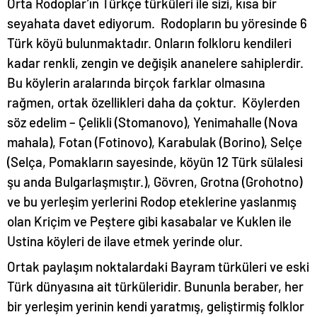
Orta Rodoplar’ın Türkçe türküleri ile sizi, kısa bir
seyahata davet ediyorum. Rodopların bu yöresinde 6
Türk köyü bulunmaktadır. Onların folkloru kendileri
kadar renkli, zengin ve değişik ananelere sahiplerdir.
Bu köylerin aralarında birçok farklar olmasına
rağmen, ortak özellikleri daha da çoktur. Köylerden
söz edelim – Çelikli (Stomanovo), Yenimahalle (Nova
mahala), Fotan (Fotinovo), Karabulak (Borino), Selçe
(Selça, Pomakların sayesinde, köyün 12 Türk sülalesi
şu anda Bulgarlaşmıştır.), Gövren, Grotna (Grohotno)
ve bu yerleşim yerlerini Rodop eteklerine yaslanmış
olan Kriçim ve Peştere gibi kasabalar ve Kuklen ile
Ustina köyleri de ilave etmek yerinde olur.
Ortak paylaşım noktalardaki Bayram türküleri ve eski
Türk dünyasına ait türküleridir. Bununla beraber, her
bir yerleşim yerinin kendi yaratmış, geliştirmiş folklor