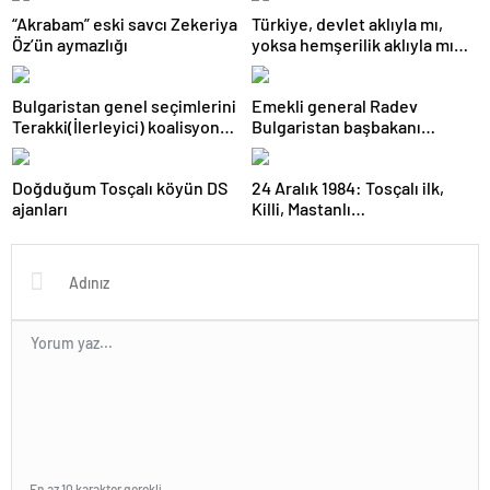
“Akrabam” eski savcı Zekeriya
Türkiye, devlet aklıyla mı,
Öz’ün aymazlığı
yoksa hemşerilik aklıyla mı
yönetiliyor?
Bulgaristan genel seçimlerini
Emekli general Radev
Terakki(İlerleyici) koalisyonu
Bulgaristan başbakanı
kazandı
olabilecek mi?
Doğduğum Tosçalı köyün DS
24 Aralık 1984: Tosçalı ilk,
ajanları
Killi, Mastanlı…
En az 10 karakter gerekli