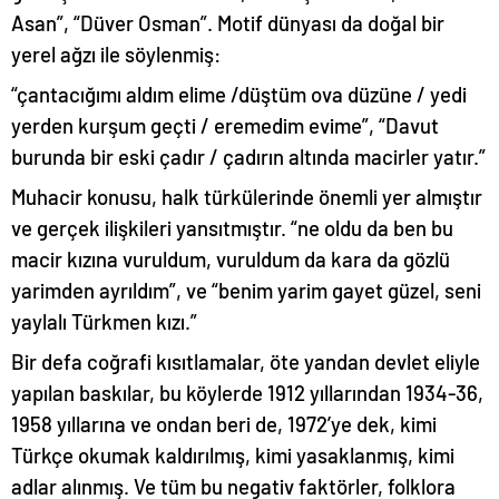
Asan”, “Düver Osman”. Motif dünyası da doğal bir
yerel ağzı ile söylenmiş:
“çantacığımı aldım elime /düştüm ova düzüne / yedi
yerden kurşum geçti / eremedim evime”, “Davut
burunda bir eski çadır / çadırın altında macirler yatır.”
Muhacir konusu, halk türkülerinde önemli yer almıştır
ve gerçek ilişkileri yansıtmıştır. “ne oldu da ben bu
macir kızına vuruldum, vuruldum da kara da gözlü
yarimden ayrıldım”, ve “benim yarim gayet güzel, seni
yaylalı Türkmen kızı.”
Bir defa coğrafi kısıtlamalar, öte yandan devlet eliyle
yapılan baskılar, bu köylerde 1912 yıllarından 1934-36,
1958 yıllarına ve ondan beri de, 1972’ye dek, kimi
Türkçe okumak kaldırılmış, kimi yasaklanmış, kimi
adlar alınmış. Ve tüm bu negativ faktörler, folklora