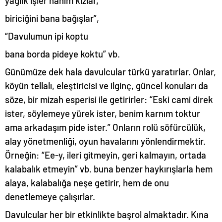
yağlık işler hanım kızlar,
biriciğini bana bağışlar”,
“Davulumun ipi koptu
bana borda pideye koktu” vb.
Günümüze dek hala davulcular türkü yaratırlar. Onlar,
köyün tellalı, eleştiricisi ve ilginç, güncel konuları da
söze, bir mizah esperisi ile getirirler: “Eski cami direk
ister, söylemeye yürek ister, benim karnım toktur
ama arkadaşım pide ister.” Onların rolü söfürcülük,
alay yönetmenliği, oyun havalarını yönlendirmektir.
Örneğin: “Ee-y, ileri gitmeyin, geri kalmayın, ortada
kalabalık etmeyin” vb. buna benzer haykırışlarla hem
alaya, kalabalığa neşe getirir, hem de onu
denetlemeye çalışırlar.
Davulcular her bir etkinlikte başrol almaktadır. Kına