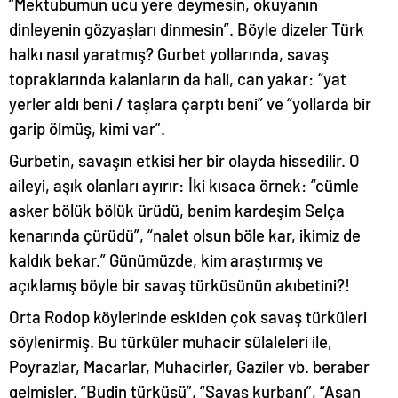
“Mektubumun ucu yere deymesin, okuyanın
dinleyenin gözyaşları dinmesin”. Böyle dizeler Türk
halkı nasıl yaratmış? Gurbet yollarında, savaş
topraklarında kalanların da hali, can yakar: “yat
yerler aldı beni / taşlara çarptı beni” ve “yollarda bir
garip ölmüş, kimi var”.
Gurbetin, savaşın etkisi her bir olayda hissedilir. O
aileyi, aşık olanları ayırır: İki kısaca örnek: “cümle
asker bölük bölük ürüdü, benim kardeşim Selça
kenarında çürüdü”, “nalet olsun böle kar, ikimiz de
kaldık bekar.” Günümüzde, kim araştırmış ve
açıklamış böyle bir savaş türküsünün akıbetini?!
Orta Rodop köylerinde eskiden çok savaş türküleri
söylenirmiş. Bu türküler muhacir sülaleleri ile,
Poyrazlar, Macarlar, Muhacirler, Gaziler vb. beraber
gelmişler. “Budin türküsü”, “Savaş kurbanı”, “Asan