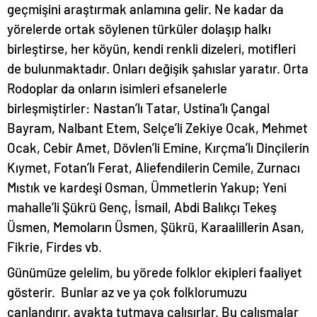
geçmişini araştırmak anlamına gelir. Ne kadar da
yörelerde ortak söylenen türküler dolaşıp halkı
birleştirse, her köyün, kendi renkli dizeleri, motifleri
de bulunmaktadır. Onları değişik şahıslar yaratır. Orta
Rodoplar da onların isimleri efsanelerle
birleşmiştirler: Nastan’lı Tatar, Ustina’lı Çangal
Bayram, Nalbant Etem, Selçe’li Zekiye Ocak, Mehmet
Ocak, Cebir Amet, Dövlen’li Emine, Kırçma’lı Dinçilerin
Kıymet, Fotan’lı Ferat, Aliefendilerin Cemile, Zurnacı
Mıstık ve kardeşi Osman, Ümmetlerin Yakup; Yeni
mahalle’li Şükrü Genç, İsmail, Abdi Balıkçı Tekeş
Üsmen, Memoların Üsmen, Şükrü, Karaalillerin Asan,
Fikrie, Firdes vb.
Günümüze gelelim, bu yörede folklor ekipleri faaliyet
gösterir. Bunlar az ve ya çok folklorumuzu
canlandırır, ayakta tutmaya çalışırlar. Bu çalışmalar