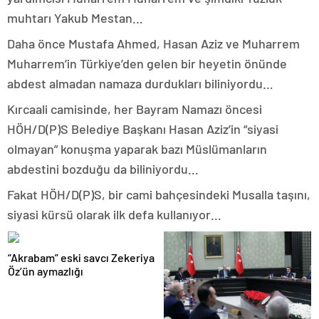
muhtarı Yakub Mestan…
Daha önce Mustafa Ahmed, Hasan Aziz ve Muharrem
Muharrem’in Türkiye’den gelen bir heyetin önünde
abdest almadan namaza durdukları biliniyordu…
Kırcaali camisinde, her Bayram Namazı öncesi
HÖH/D(P)S Belediye Başkanı Hasan Aziz’in “siyasi
olmayan” konuşma yaparak bazı Müslümanların
abdestini bozduğu da biliniyordu…
Fakat HÖH/D(P)S, bir cami bahçesindeki Musalla taşını,
siyasi kürsü olarak ilk defa kullanıyor…
“Akrabam” eski savcı Zekeriya
Öz’ün aymazlığı