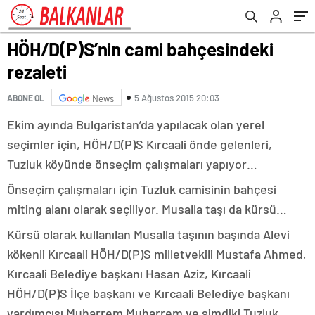
HÖH/D(P)S’nin cami bahçesindeki
rezaleti
5 Ağustos 2015 20:03
ABONE OL
News
Ekim ayında Bulgaristan’da yapılacak olan yerel
seçimler için, HÖH/D(P)S Kırcaali önde gelenleri,
Tuzluk köyünde önseçim çalışmaları yapıyor…
Önseçim çalışmaları için Tuzluk camisinin bahçesi
miting alanı olarak seçiliyor. Musalla taşı da kürsü…
Kürsü olarak kullanılan Musalla taşının başında Alevi
kökenli Kırcaali HÖH/D(P)S milletvekili Mustafa Ahmed,
Kırcaali Belediye başkanı Hasan Aziz, Kırcaali
HÖH/D(P)S İlçe başkanı ve Kırcaali Belediye başkanı
yardımcısı Muharrem Muharrem ve şimdiki Tuzluk