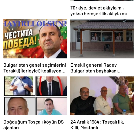
Türkiye, devlet aklıyla mı,
yoksa hemşerilik aklıyla mı
yönetiliyor?
Bulgaristan genel seçimlerini
Emekli general Radev
Terakki(İlerleyici) koalisyonu
Bulgaristan başbakanı
kazandı
olabilecek mi?
Doğduğum Tosçalı köyün DS
24 Aralık 1984: Tosçalı ilk,
ajanları
Killi, Mastanlı…