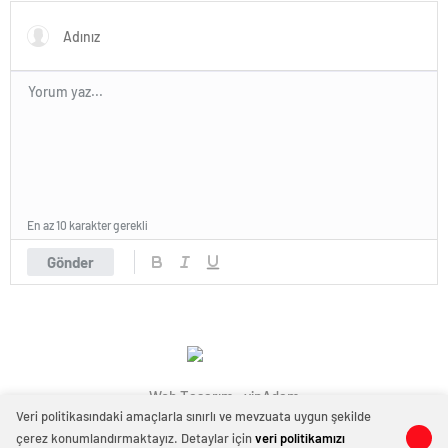
En az 10 karakter gerekli
Gönder
Web Tasarım : vipAdam
Veri politikasındaki amaçlarla sınırlı ve mevzuata uygun şekilde
çerez konumlandırmaktayız. Detaylar için
veri politikamızı
0