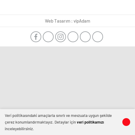
Web Tasarım : vipAdam
Veri politikasındaki amaçlarla sınırlı ve mevzuata uygun şekilde
çerez konumlandırmaktayız. Detaylar için
veri politikamızı
inceleyebilirsiniz.