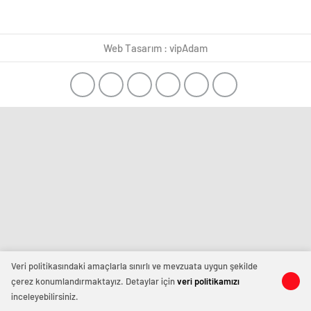
Web Tasarım : vipAdam
Veri politikasındaki amaçlarla sınırlı ve mevzuata uygun şekilde
çerez konumlandırmaktayız. Detaylar için
veri politikamızı
inceleyebilirsiniz.