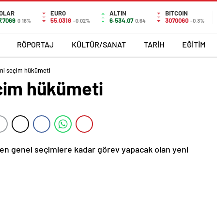
OLAR
EURO
ALTIN
BITCOIN
7,7069
55,0318
6.534,07
3070060
0.16%
-0.02%
0,64
-0.3%
RÖPORTAJ
KÜLTÜR/SANAT
TARİH
EĞİTİM
eni seçim hükümeti
eçim hükümeti
rken genel seçimlere kadar görev yapacak olan yeni