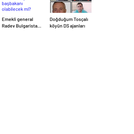
Emekli general
Doğduğum Tosçalı
Radev Bulgaristan
köyün DS ajanları
başbakanı
olabilecek mi?