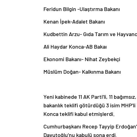
Feridun Bilgin -Ulaştırma Bakanı
Kenan İpek-Adalet Bakanı
Kudbettin Arzu- Gıda Tarım ve Hayvanc
Ali Haydar Konca-AB Bakaı
Ekonomi Bakanı- Nihat Zeybekçi
Müslüm Doğan- Kalkınma Bakanı
Yeni kabinede 11 AK Parti’li, 11 bağımsı
bakanlık teklifi götürdüğü 3 isim MHP’l
Konca teklifi kabul etmişlerdi.
Cumhurbaşkanı Recep Tayyip Erdoğan’ı
Davutoğlu’nu kabulü sona erdi.