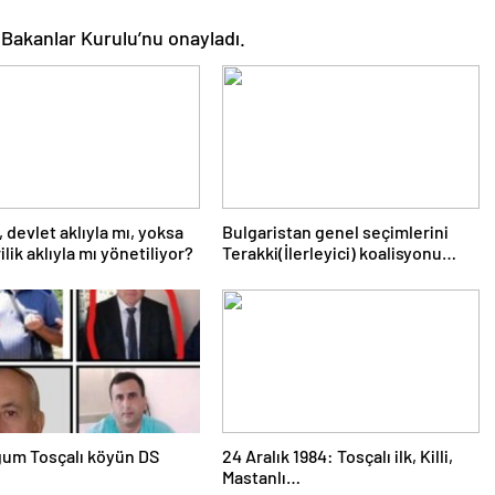
Bakanlar Kurulu’nu onayladı.
, devlet aklıyla mı, yoksa
Bulgaristan genel seçimlerini
lik aklıyla mı yönetiliyor?
Terakki(İlerleyici) koalisyonu
kazandı
um Tosçalı köyün DS
24 Aralık 1984: Tosçalı ilk, Killi,
Mastanlı…