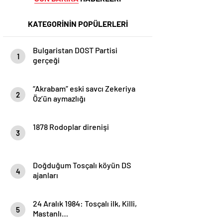
KATEGORİNİN POPÜLERLERİ
Bulgaristan DOST Partisi
1
gerçeği
“Akrabam” eski savcı Zekeriya
2
Öz’ün aymazlığı
1878 Rodoplar direnişi
3
Doğduğum Tosçalı köyün DS
4
ajanları
24 Aralık 1984: Tosçalı ilk, Killi,
5
Mastanlı…