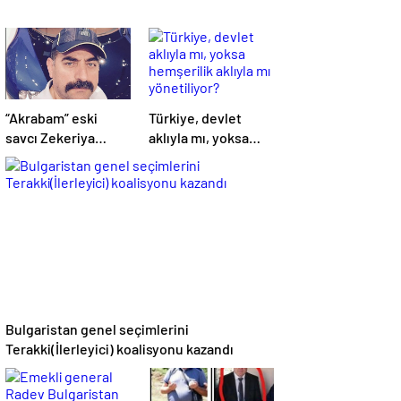
“Akrabam” eski
Türkiye, devlet
savcı Zekeriya
aklıyla mı, yoksa
Öz’ün aymazlığı
hemşerilik aklıyla
mı yönetiliyor?
Bulgaristan genel seçimlerini
Terakki(İlerleyici) koalisyonu kazandı