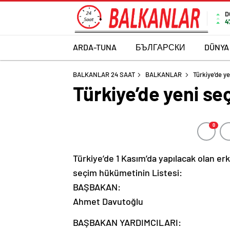
D
4
ARDA-TUNA
БЪЛГАРСКИ
DÜNYA
BALKANLAR 24 SAAT
BALKANLAR
Türkiye’de y
Türkiye’de yeni s
0
Türkiye’de 1 Kasım’da yapılacak olan e
seçim hükümetinin Listesi:
BAŞBAKAN:
Ahmet Davutoğlu
BAŞBAKAN YARDIMCILARI: