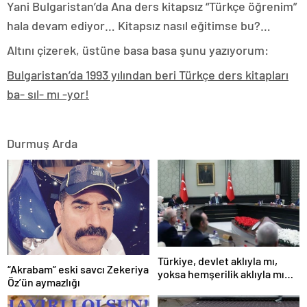
Yani Bulgaristan’da Ana ders kitapsız “Türkçe öğrenim”
hala devam ediyor… Kitapsız nasıl eğitimse bu?…
Altını çizerek, üstüne basa basa şunu yazıyorum:
Bulgaristan’da 1993 yılından beri Türkçe ders kitapları
ba- sıl- mı -yor!
Durmuş Arda
Türkiye, devlet aklıyla mı,
“Akrabam” eski savcı Zekeriya
yoksa hemşerilik aklıyla mı
Öz’ün aymazlığı
yönetiliyor?