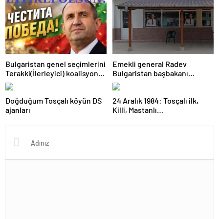
Bulgaristan genel seçimlerini
Emekli general Radev
Terakki(İlerleyici) koalisyonu
Bulgaristan başbakanı
kazandı
olabilecek mi?
Doğduğum Tosçalı köyün DS
24 Aralık 1984: Tosçalı ilk,
ajanları
Killi, Mastanlı…