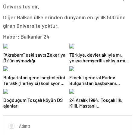
Üniversitesidir.
Diğer Balkan ülkelerinden dünyanın en iyi ilk 500’üne
giren üniversite yoktur.
Haber: Balkanlar 24
“Akrabam” eski savcı Zekeriya
Türkiye, devlet aklıyla mı,
Öz’ün aymazlığı
yoksa hemşerilik aklıyla mı
yönetiliyor?
Bulgaristan genel seçimlerini
Emekli general Radev
Terakki(İlerleyici) koalisyonu
Bulgaristan başbakanı
kazandı
olabilecek mi?
Doğduğum Tosçalı köyün DS
24 Aralık 1984: Tosçalı ilk,
ajanları
Killi, Mastanlı…