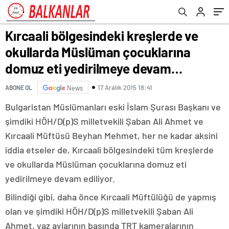
yedirilmeye devam…
Kırcaali bölgesindeki kreşlerde ve
okullarda Müslüman çocuklarına
domuz eti yedirilmeye devam…
17 Aralık 2015 18:41
ABONE OL
News
Bulgaristan Müslümanları eski İslam Şurası Başkanı ve
şimdiki HÖH/D(p)S milletvekili Şaban Ali Ahmet ve
Kırcaali Müftüsü Beyhan Mehmet, her ne kadar aksini
iddia etseler de, Kırcaali bölgesindeki tüm kreşlerde
ve okullarda Müslüman çocuklarına domuz eti
yedirilmeye devam ediliyor.
Bilindiği gibi, daha önce Kırcaali Müftülüğü de yapmış
olan ve şimdiki HÖH/D(p)S milletvekili Şaban Ali
Ahmet, yaz aylarının başında TRT kameralarının