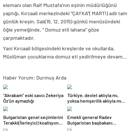
elemanı olan Raif Mustafa’nın eşinin müdürlüğünü
yaptığı, Kırcaali merkezindeki “ÇAYKA”( MARTI) adlı tam
günlük kreşin, Salı(15. 12. 2015) günkü menüsündeki
öğle yemeğinde, “ Domuz etli lahana” göze
çarpmaktadır.
Yani Kırcaali bölgesindeki kreşlerde ve okullarda,
Müslüman çocuklarına domuz eti yedirilmeye devam…
Haber Yorum: Durmuş Arda
“Akrabam” eski savcı Zekeriya
Türkiye, devlet aklıyla mı,
Öz’ün aymazlığı
yoksa hemşerilik aklıyla mı
yönetiliyor?
Bulgaristan genel seçimlerini
Emekli general Radev
Terakki(İlerleyici) koalisyonu
Bulgaristan başbakanı
kazandı
olabilecek mi?