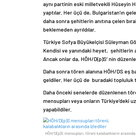
aynı partinin eski milletvekili Hüseyin 
yaptılar. Her üçü de, Bulgaristan’ın gel
daha sonra şehitlerin anıtına çelen bır
beklemeden ayrıldılar.
Türkiye Sofya Büyükelçisi Süleyman Gök
Kendisi ve yanındaki heyet, şehitlerin 
Ancak onlar da, HÖH/D(p)S’ nin düzenle
Daha sonra tören alanına HÖH/DS eş ba
geldiler. Her üçü de buradaki topluluk 
Daha önceki senelerde düzenlenen tör
mensupları veya onların Türkiye’deki uz
yapabildiler.
HÖH/D(p)S mensupları, töreni kalabalıkların arasında