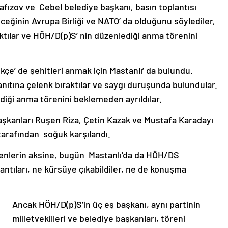
Hafızov ve Cebel belediye başkanı, basın toplantısı
eceğinin Avrupa Birliği ve NATO’ da olduğunu söylediler,
aktılar ve HÖH/D(p)S’ nin düzenlediği anma törenini
çe’ de şehitleri anmak için Mastanlı’ da bulundu.
anıtına çelenk bıraktılar ve saygı duruşunda bulundular.
diği anma törenini beklemeden ayrıldılar.
şkanları Ruşen Riza, Çetin Kazak ve Mustafa Karadayı
tarafından soğuk karşılandı.
enlerin aksine, bugün Mastanlı’da da HÖH/DS
antıları, ne kürsüye çıkabildiler, ne de konuşma
Ancak HÖH/D(p)S’in üç eş başkanı, aynı partinin
milletvekilleri ve belediye başkanları, töreni