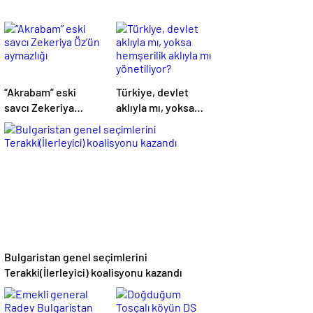
“Akrabam” eski
Türkiye, devlet
savcı Zekeriya
aklıyla mı, yoksa
Öz’ün aymazlığı
hemşerilik aklıyla
mı yönetiliyor?
Bulgaristan genel seçimlerini
Terakki(İlerleyici) koalisyonu kazandı