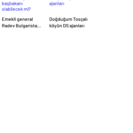
Emekli general
Doğduğum Tosçalı
Radev Bulgaristan
köyün DS ajanları
başbakanı
olabilecek mi?