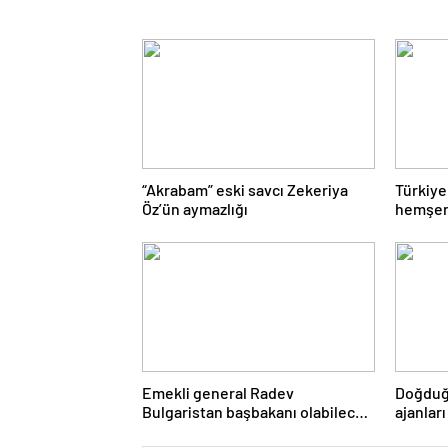
“Akrabam” eski savcı Zekeriya
Türkiye
Öz’ün aymazlığı
hemşeri
Emekli general Radev
Doğduğ
Bulgaristan başbakanı olabilecek
ajanları
mi?