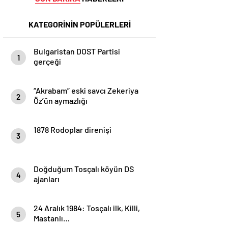
KATEGORİNİN POPÜLERLERİ
Bulgaristan DOST Partisi
1
gerçeği
“Akrabam” eski savcı Zekeriya
2
Öz’ün aymazlığı
1878 Rodoplar direnişi
3
Doğduğum Tosçalı köyün DS
4
ajanları
24 Aralık 1984: Tosçalı ilk, Killi,
5
Mastanlı…