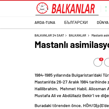
ARDA-TUNA
БЪЛГАРСКИ
DÜNYA
BALKANLAR 24 SAAT
BALKANLAR
Mastanlı asim
Mastanlı asimilasyo
0
1984-1985 yıllarında Bulgaristan’daki Tü
Mastanlı’da 26-27 Aralık 1984 tarihinde
Halilibrahim, Mehmet Habil, Aliosman 
Mustafa Ali ve Abdüllaziz Bekir’i ve diğ
Buradaki törenden önce, HÖH/D(p)S’den