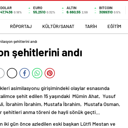
DOLAR
EURO
ALTIN
BITCOIN
47,7436
55,2510
6.660,55
3099310
0.18%
0.32%
2,59
0.5%
RÖPORTAJ
KÜLTÜR/SANAT
TARİH
EĞİTİM
ilasyon şehitlerini andı
n şehitlerini andı
rkleri asimilasyonu girişimindeki olaylar esnasında
 zalimce şehit edilen 15 yaşındaki Mümin Ahat, Yusuf
Ali, İbrahim İbrahim, Mustafa İbrahim, Mustafa Osman,
er şehitleri anma töreni de hayli sönük geçti…
 iki gün önce azledilen eski başkan Lütfi Mestan ve