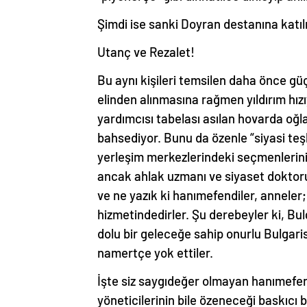
Şimdi ise sanki Doyran destanına katı
Utanç ve Rezalet!
Bu aynı kişileri temsilen daha önce gü
elinden alınmasına rağmen yıldırım hız
yardımcısı tabelası asılan hovarda oğla
bahsediyor. Bunu da özenle “siyasi teş
yerleşim merkezlerindeki seçmenlerini
ancak ahlak uzmanı ve siyaset doktoru
ve ne yazık ki hanımefendiler, anneler;
hizmetindedirler. Şu derebeyler ki, Bul
dolu bir geleceğe sahip onurlu Bulgaris
namertçe yok ettiler.
İşte siz saygıdeğer olmayan hanımefend
yöneticilerinin bile özeneceği baskıcı b