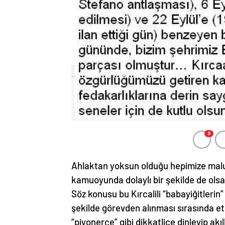
0
Ahlaktan yoksun olduğu hepimize malum 
kamuoyunda dolaylı bir şekilde de ols
Söz konusu bu Kırcalili “babayiğitlerin”
şekilde görevden alınması sırasında et
“piyonerçe” gibi dikkatlice dinleyip akı