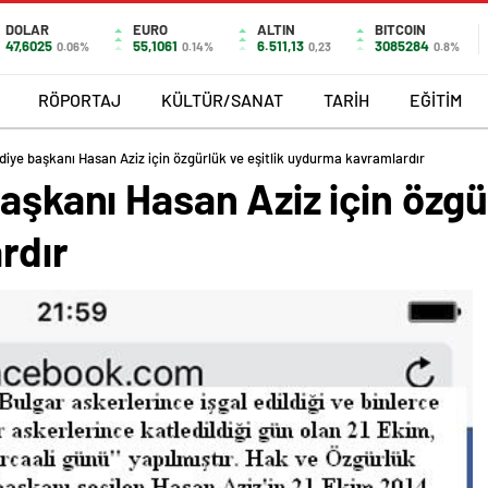
DOLAR
EURO
ALTIN
BITCOIN
47,6025
55,1061
6.511,13
3085284
0.06%
0.14%
0,23
0.8%
RÖPORTAJ
KÜLTÜR/SANAT
TARİH
EĞİTİM
ediye başkanı Hasan Aziz için özgürlük ve eşitlik uydurma kavramlardır
aşkanı Hasan Aziz için özgür
rdır