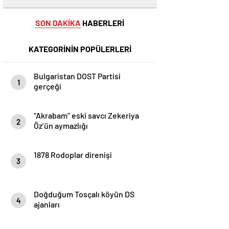
SON DAKİKA
HABERLERİ
KATEGORİNİN POPÜLERLERİ
Bulgaristan DOST Partisi
1
gerçeği
“Akrabam” eski savcı Zekeriya
2
Öz’ün aymazlığı
1878 Rodoplar direnişi
3
Doğduğum Tosçalı köyün DS
4
ajanları