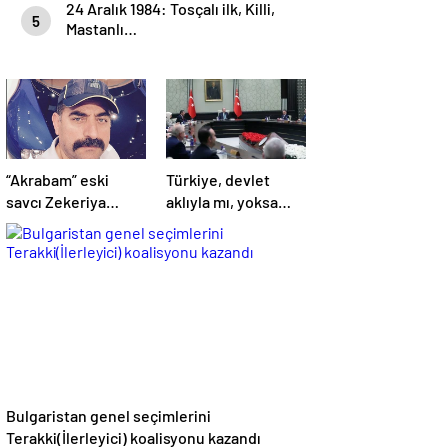
24 Aralık 1984: Tosçalı ilk, Killi,
5
Mastanlı…
“Akrabam” eski
Türkiye, devlet
savcı Zekeriya
aklıyla mı, yoksa
Öz’ün aymazlığı
hemşerilik aklıyla
mı yönetiliyor?
Bulgaristan genel seçimlerini
Terakki(İlerleyici) koalisyonu kazandı