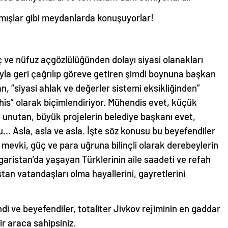
lmışlar gibi meydanlarda konuşuyorlar!
ç ve nüfuz açgözlülüğünden dolayı siyasi olanakları
ıyla geri çağrılıp göreve getiren şimdi boynuna başkan
n, “siyasi ahlak ve değerler sistemi eksikliğinden”
his” olarak biçimlendiriyor. Mühendis evet, küçük
 unutan, büyük projelerin belediye başkanı evet,
… Asla, asla ve asla. İşte söz konusu bu beyefendiler
 mevki, güç ve para uğruna bilinçli olarak derebeylerin
garistan’da yaşayan Türklerinin aile saadeti ve refah
tan vatandaşları olma hayallerini, gayretlerini
i ve beyefendiler, totaliter Jivkov rejiminin en gaddar
ir araca sahipsiniz.