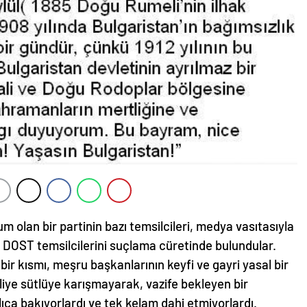
olan bir partinin bazı temsilcileri, medya vasıtasıyla
a DOST temsilcilerini suçlama cüretinde bulundular.
 bir kısmı, meşru başkanlarının keyfi ve gayri yasal bir
liye sütlüye karışmayarak, vazife bekleyen bir
llıca bakıyorlardı ve tek kelam dahi etmiyorlardı.