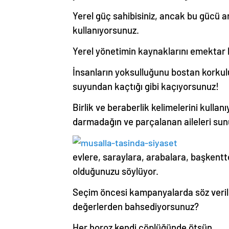
Yerel güç sahibisiniz, ancak bu gücü a
kullanıyorsunuz.
Yerel yönetimin kaynaklarını emektar h
İnsanların yoksulluğunu bostan korkul
suyundan kaçtığı gibi kaçıyorsunuz!
Birlik ve beraberlik kelimelerini kullan
darmadağın ve parçalanan aileleri su
evlere, saraylara, arabalara, başkentte 
olduğunuzu söylüyor.
Seçim öncesi kampanyalarda söz verile
değerlerden bahsediyorsunuz?
Her horoz kendi çöplüğünde ötsün.