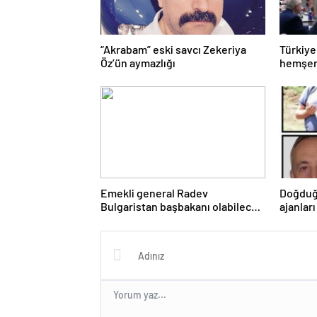
“Akrabam” eski savcı Zekeriya
Türkiye
Öz’ün aymazlığı
hemşeri
Emekli general Radev
Doğduğ
Bulgaristan başbakanı olabilecek
ajanları
mi?