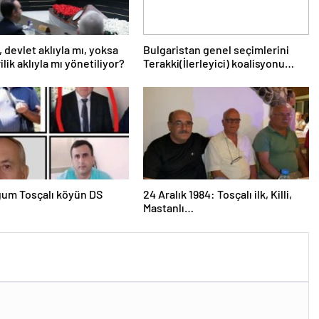
, devlet aklıyla mı, yoksa
Bulgaristan genel seçimlerini
lik aklıyla mı yönetiliyor?
Terakki(İlerleyici) koalisyonu
kazandı
um Tosçalı köyün DS
24 Aralık 1984: Tosçalı ilk, Killi,
Mastanlı…