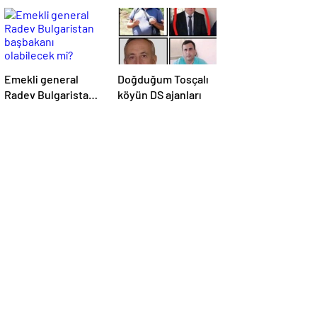
Emekli general
Doğduğum Tosçalı
Radev Bulgaristan
köyün DS ajanları
başbakanı
olabilecek mi?