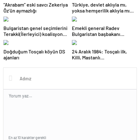
“Akrabam” eski savcı Zekeriya
Türkiye, devlet aklıyla mı,
Öz’ün aymazlığı
yoksa hemşerilik aklıyla mı
yönetiliyor?
Bulgaristan genel seçimlerini
Emekli general Radev
Terakki(İlerleyici) koalisyonu
Bulgaristan başbakanı
kazandı
olabilecek mi?
Doğduğum Tosçalı köyün DS
24 Aralık 1984: Tosçalı ilk,
ajanları
Killi, Mastanlı…
En az 10 karakter gerekli