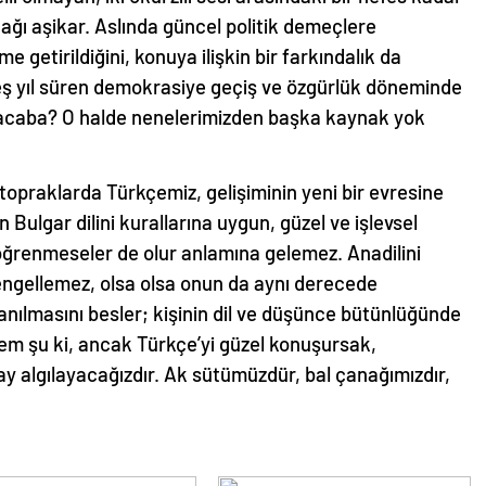
ağı aşikar. Aslında güncel politik demeçlere
 getirildiğini, konuya ilişkin bir farkındalık da
beş yıl süren demokrasiye geçiş ve özgürlük döneminde
ı acaba? O halde nenelerimizden başka kaynak yok
praklarda Türkçemiz, gelişiminin yeni bir evresine
 Bulgar dilini kurallarına uygun, güzel ve işlevsel
 öğrenmeseler de olur anlamına gelemez. Anadilini
engellemez, olsa olsa onun da aynı derecede
anılmasını besler; kişinin dil ve düşünce bütünlüğünde
mem şu ki, ancak Türkçe’yi güzel konuşursak,
lay algılayacağızdır. Ak sütümüzdür, bal çanağımızdır,