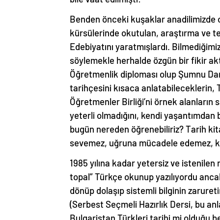
Benden önceki kuşaklar anadilimizde 
kürsülerinde okutulan, araştırma ve te
Edebiyatını yaratmışlardı. Bilmediğimi
söylemekle herhalde özgün bir fikir a
Öğretmenlik diploması olup Şumnu Darü
tarihçesini kısaca anlatabileceklerin, T
Öğretmenler Birliği’ni örnek alanların s
yeterli olmadığını, kendi yaşantımdan 
bugün nereden öğrenebiliriz? Tarih kita
sevemez, uğruna mücadele edemez, k
1985 yılına kadar yetersiz ve istenilen
topal” Türkçe okunup yazılıyordu ancak
dönüp dolaşıp sistemli bilginin zaruret
(Serbest Seçmeli Hazırlık Dersi, bu anla
Bulgaristan Türkleri tarihi mi olduğu be