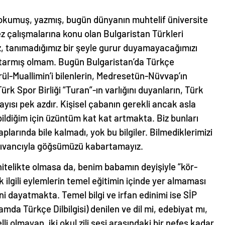
okumuş, yazmış, bugün dünyanın muhtelif üniversite
z çalışmalarına konu olan Bulgaristan Türkleri
z, tanımadığımız bir şeyle gurur duyamayacağımızı
ktarmış olmam. Bugün Bulgaristan’da Türkçe
l-Muallimin’i bilenlerin, Medresetün-Nüvvap’ın
ürk Spor Birliği “Turan”-ın varlığını duyanların, Türk
ayısı pek azdır. Kişisel çabanın gerekli ancak asla
bildiğim için üzüntüm kat kat artmakta. Biz bunları
plarında bile kalmadı, yok bu bilgiler. Bilmediklerimizi
ıvancıyla göğsümüzü kabartamayız.
 nitelikte olmasa da, benim babamın deyişiyle “kör-
 ilgili eylemlerin temel eğitimin içinde yer almaması
ini dayatmakta. Temel bilgi ve irfan edinimi ise SİP
mda Türkçe Dilbilgisi) denilen ve dil mi, edebiyat mı,
lli olmayan, iki okul zili sesi arasındaki bir nefes kadar