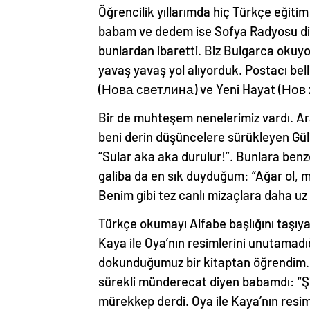
Öğrencilik yıllarımda hiç Türkçe eği
babam ve dedem ise Sofya Radyosu dinl
bunlardan ibaretti. Biz Bulgarca okuy
yavaş yavaş yol alıyorduk. Postacı belli
(Нова светлина) ve Yeni Hayat (Нов
Bir de muhteşem nenelerimiz vardı. Ara
beni derin düşüncelere sürükleyen Gül
“Sular aka aka durulur!”. Bunlara ben
galiba da en sık duyduğum: “Ağar ol, m
Benim gibi tez canlı mizaçlara daha u
Türkçe okumayı Alfabe başlığını taşıy
Kaya ile Oya’nın resimlerini unutamadı
dokunduğumuz bir kitaptan öğrendim. Ö
sürekli münderecat diyen babamdı: “Şi
mürekkep derdi. Oya ile Kaya’nın resimler