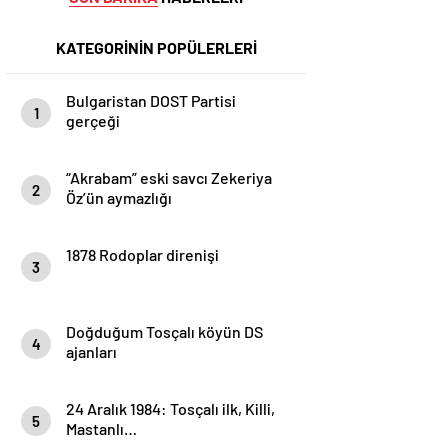
KATEGORİNİN POPÜLERLERİ
Bulgaristan DOST Partisi
1
gerçeği
“Akrabam” eski savcı Zekeriya
2
Öz’ün aymazlığı
1878 Rodoplar direnişi
3
Doğduğum Tosçalı köyün DS
4
ajanları
24 Aralık 1984: Tosçalı ilk, Killi,
5
Mastanlı…