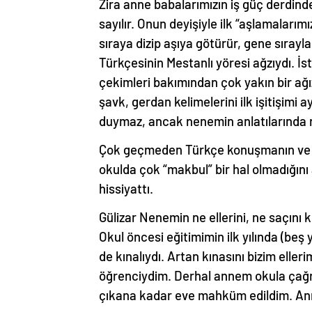
Zira anne babalarımızın iş güç derdind
sayılır. Onun deyişiyle ilk “aşlamalarım
sıraya dizip aşıya götürür, gene sıray
Türkçesinin Mestanlı yöresi ağzıydı. İsta
çekimleri bakımından çok yakın bir ağı
şavk, gerdan kelimelerini ilk işitişimi
duymaz, ancak nenemin anlatılarında 
Çok geçmeden Türkçe konuşmanın ve T
okulda çok “makbul” bir hal olmadığın
hissiyattı.
Gülizar Nenemin ne ellerini, ne saçını 
Okul öncesi eğitimimin ilk yılında (be
de kınalıydı. Artan kınasını bizim elle
öğrenciydim. Derhal annem okula çağrıld
çıkana kadar eve mahküm edildim. A