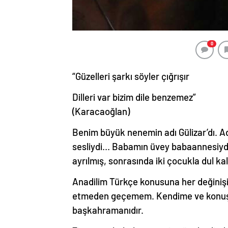
0
“Güzelleri şarkı söyler çığrışır
Dilleri var bizim dile benzemez”
(Karacaoğlan)
Benim büyük nenemin adı Gülizar’dı. Ad
sesliydi… Babamın üvey babaannesiydi
ayrılmış, sonrasında iki çocukla dul ka
Anadilim Türkçe konusuna her değinişi
etmeden geçemem. Kendime ve konuştuğu
başkahramanıdır.