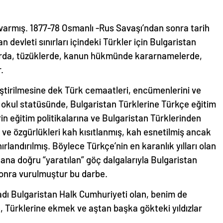
 varmış. 1877-78 Osmanlı -Rus Savaşı’ndan sonra tarih
devleti sınırları içindeki Türkler için Bulgaristan
salarda, tüzüklerde, kanun hükmünde kararnamelerde,
.
leştirilmesine dek Türk cemaatleri, encümenlerini ve
el okul statüsünde, Bulgaristan Türklerine Türkçe eğitim
n eğitim politikalarına ve Bulgaristan Türklerinden
ve özgürlükleri kah kısıtlanmış, kah esnetilmiş ancak
landırılmış. Böylece Türkçe’nin en karanlık yılları olan
tana doğru “yaratılan” göç dalgalarıyla Bulgaristan
 sonra vurulmuştur bu darbe.
adı Bulgaristan Halk Cumhuriyeti olan, benim de
, Türklerine ekmek ve aştan başka gökteki yıldızlar