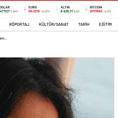
DOLAR
EURO
ALTIN
BITCOIN
47,7127
55,0216
6.525,17
3073552
0.16%
-0.02%
0,50
-0.3%
RÖPORTAJ
KÜLTÜR/SANAT
TARİH
EĞİTİM
çem…