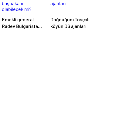
Emekli general
Doğduğum Tosçalı
Radev Bulgaristan
köyün DS ajanları
başbakanı
olabilecek mi?