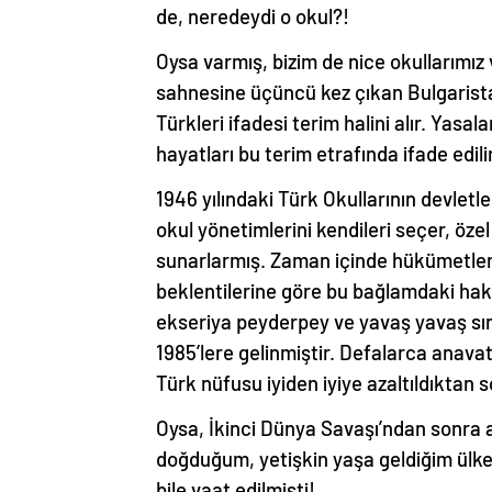
de, neredeydi o okul?!
Oysa varmış, bizim de nice okullarımız
sahnesine üçüncü kez çıkan Bulgaristan 
Türkleri ifadesi terim halini alır. Ya
hayatları bu terim etrafında ifade edilir
1946 yılındaki Türk Okullarının devlet
okul yönetimlerini kendileri seçer, öz
sunarlarmış. Zaman içinde hükümetleri
beklentilerine göre bu bağlamdaki hak 
ekseriya peyderpey ve yavaş yavaş sınır
1985’lere gelinmiştir. Defalarca anava
Türk nüfusu iyiden iyiye azaltıldıktan
Oysa, İkinci Dünya Savaşı’ndan sonra 
doğduğum, yetişkin yaşa geldiğim ülke
bile vaat edilmişti!