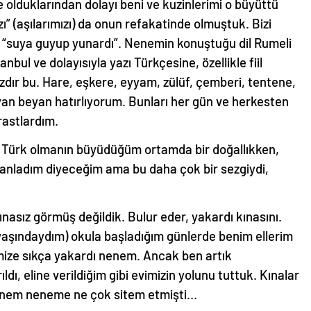
e olduklarından dolayı beni ve kuzinlerimi o büyüttü
ızı” (aşılarımızı) da onun refakatinde olmuştuk. Bizi
la “suya guyup yunardı”. Nenemin konuştuğu dil Rumeli
nbul ve dolayısıyla yazı Türkçesine, özellikle fiil
zdır bu. Hare, eşkere, eyyam, zülüf, çemberi, tentene,
 ayan beyan hatırlıyorum. Bunları her gün ve herkesten
rastlardım.
ürk olmanın büyüdüğüm ortamda bir doğallıkken,
ı anladım diyeceğim ama bu daha çok bir sezgiydi,
kınasız görmüş değildik. Bulur eder, yakardı kınasını.
ş yaşındaydım) okula başladığım günlerde benim ellerim
rimize sıkça yakardı nenem. Ancak ben artık
ı, eline verildiğim gibi evimizin yolunu tuttuk. Kınalar
nnem neneme ne çok sitem etmişti…