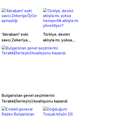
“Akrabam” eski
Türkiye, devlet
savcı Zekeriya
aklıyla mı, yoksa
Öz’ün aymazlığı
hemşerilik aklıyla
mı yönetiliyor?
Bulgaristan genel seçimlerini
Terakki(İlerleyici) koalisyonu kazandı