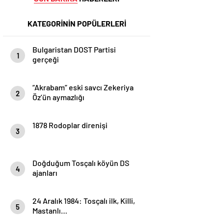
KATEGORİNİN POPÜLERLERİ
Bulgaristan DOST Partisi
1
gerçeği
“Akrabam” eski savcı Zekeriya
2
Öz’ün aymazlığı
1878 Rodoplar direnişi
3
Doğduğum Tosçalı köyün DS
4
ajanları
24 Aralık 1984: Tosçalı ilk, Killi,
5
Mastanlı…