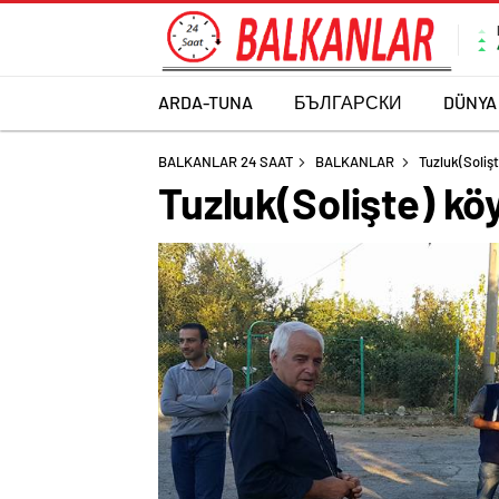
ARDA-TUNA
БЪЛГАРСКИ
DÜNYA
BALKANLAR 24 SAAT
BALKANLAR
Tuzluk(Soliş
Tuzluk(Solişte) kö