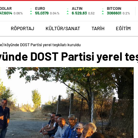
DOLAR
EURO
ALTIN
BITCOIN
47,6014
55,0379
6.529,83
3066601
0.06%
0.04%
0,52
0.2%
RÖPORTAJ
KÜLTÜR/SANAT
TARİH
EĞİTİM
te) köyünde DOST Partisi yerel teşkilatı kuruldu
yünde DOST Partisi yerel teş