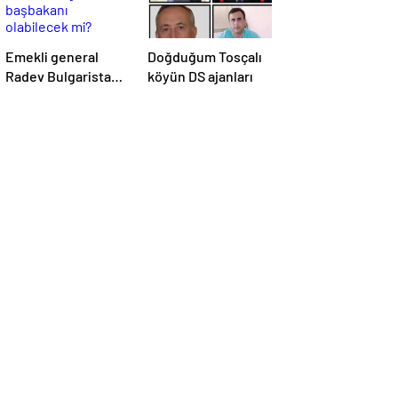
Emekli general
Doğduğum Tosçalı
Radev Bulgaristan
köyün DS ajanları
başbakanı
olabilecek mi?