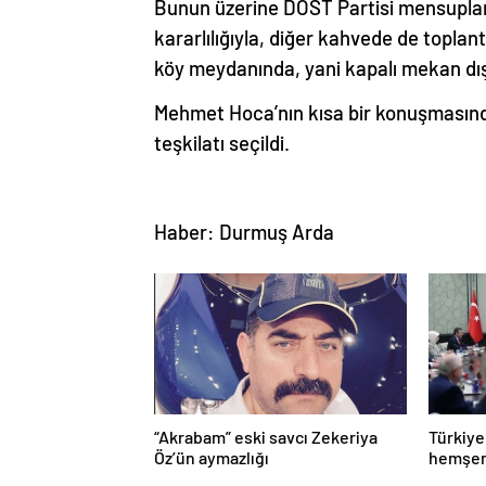
Bunun üzerine DOST Partisi mensupları,
kararlılığıyla, diğer kahvede de toplan
köy meydanında, yani kapalı mekan dış
Mehmet Hoca’nın kısa bir konuşmasınd
teşkilatı seçildi.
Haber: Durmuş Arda
“Akrabam” eski savcı Zekeriya
Türkiye
Öz’ün aymazlığı
hemşeri