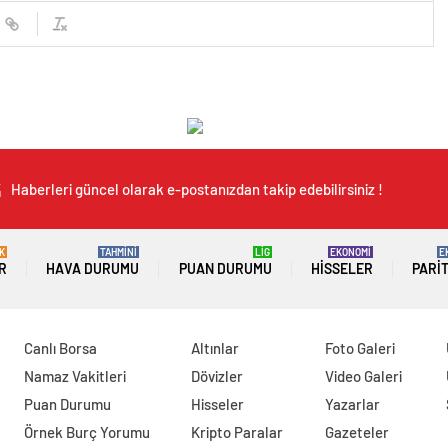
Haberleri güncel olarak e-postanızdan takip edebilirsiniz !
K
TAHMİNİ
LİG
EKONOMİ
E
R
HAVA DURUMU
PUAN DURUMU
HISSELER
PARI
Canlı Borsa
Altınlar
Foto Galeri
Namaz Vakitleri
Dövizler
Video Galeri
Puan Durumu
Hisseler
Yazarlar
Örnek Burç Yorumu
Kripto Paralar
Gazeteler