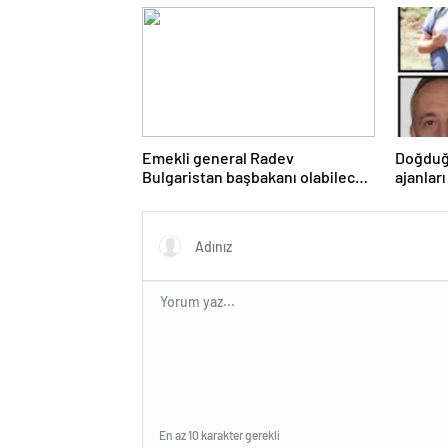
Emekli general Radev
Doğduğ
Bulgaristan başbakanı olabilecek
ajanları
mi?
En az 10 karakter gerekli