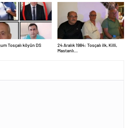
um Tosçalı köyün DS
24 Aralık 1984: Tosçalı ilk, Killi,
Mastanlı…