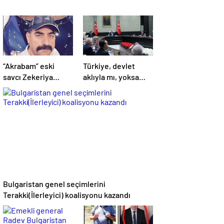
“Akrabam” eski
Türkiye, devlet
savcı Zekeriya
aklıyla mı, yoksa
Öz’ün aymazlığı
hemşerilik aklıyla
mı yönetiliyor?
Bulgaristan genel seçimlerini
Terakki(İlerleyici) koalisyonu kazandı