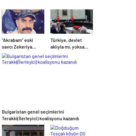
“Akrabam” eski
Türkiye, devlet
savcı Zekeriya
aklıyla mı, yoksa
Öz’ün aymazlığı
hemşerilik aklıyla
mı yönetiliyor?
Bulgaristan genel seçimlerini
Terakki(İlerleyici) koalisyonu kazandı