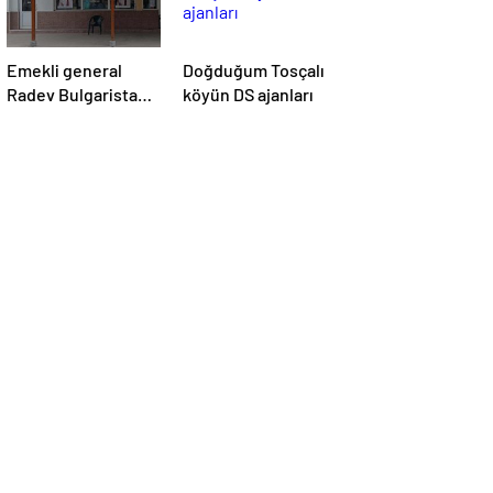
Emekli general
Doğduğum Tosçalı
Radev Bulgaristan
köyün DS ajanları
başbakanı
olabilecek mi?