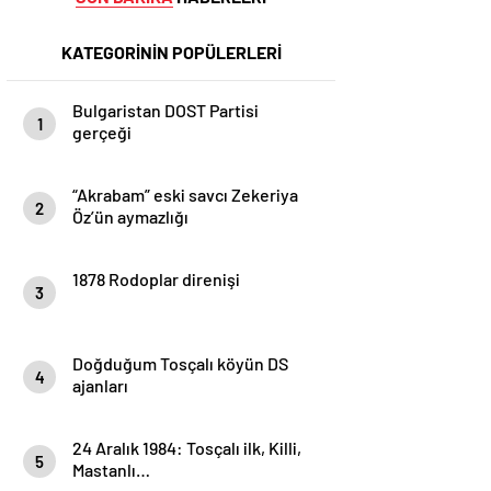
KATEGORİNİN POPÜLERLERİ
Bulgaristan DOST Partisi
1
gerçeği
“Akrabam” eski savcı Zekeriya
2
Öz’ün aymazlığı
1878 Rodoplar direnişi
3
Doğduğum Tosçalı köyün DS
4
ajanları
24 Aralık 1984: Tosçalı ilk, Killi,
5
Mastanlı…