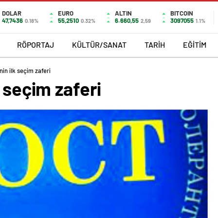
DOLAR
EURO
ALTIN
BITCOIN
47,7436
55,2510
6.660,55
3097055
0.18%
0.32%
2,59
1.1%
RÖPORTAJ
KÜLTÜR/SANAT
TARİH
EĞİTİM
in ilk seçim zaferi
 seçim zaferi