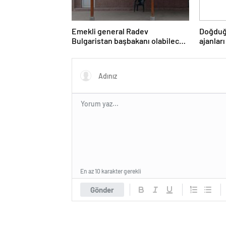
Emekli general Radev
Doğduğ
Bulgaristan başbakanı olabilecek
ajanları
mi?
En az 10 karakter gerekli
Gönder