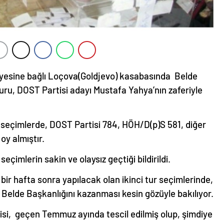
diyesine bağlı Loçova(Goldjevo) kasabasında Belde
 turu, DOST Partisi adayı Mustafa Yahya’nın zaferiyle
 seçimlerde, DOST Partisi 784, HÖH/D(p)S 581, diğer
oy almıştır.
çimlerin sakin ve olaysız geçtiği bildirildi.
bir hafta sonra yapılacak olan ikinci tur seçimlerinde,
, Belde Başkanlığını kazanması kesin gözüyle bakılıyor.
isi, geçen Temmuz ayında tescil edilmiş olup, şimdiye