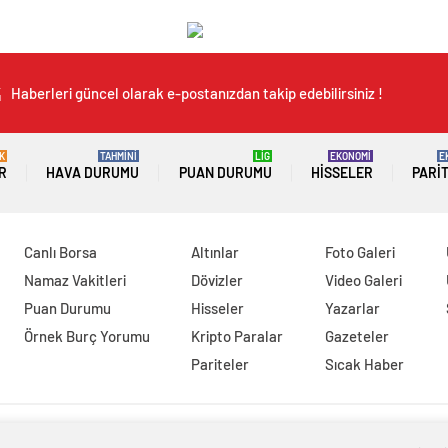
Haberleri güncel olarak e-postanızdan takip edebilirsiniz !
K
TAHMİNİ
LİG
EKONOMİ
E
R
HAVA DURUMU
PUAN DURUMU
HISSELER
PARI
Canlı Borsa
Altınlar
Foto Galeri
Namaz Vakitleri
Dövizler
Video Galeri
Puan Durumu
Hisseler
Yazarlar
Örnek Burç Yorumu
Kripto Paralar
Gazeteler
Pariteler
Sıcak Haber