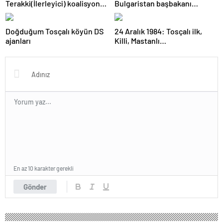
Terakki(İlerleyici) koalisyonu
Bulgaristan başbakanı
kazandı
olabilecek mi?
Doğduğum Tosçalı köyün DS
24 Aralık 1984: Tosçalı ilk,
ajanları
Killi, Mastanlı…
En az 10 karakter gerekli
Gönder