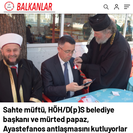
kutluyorlar
Sahte müftü, HÖH/D(p)S belediye
başkanı ve mürted papaz,
Ayastefanos antlaşmasını kutluyorlar