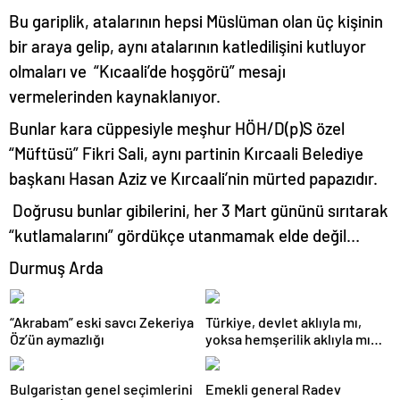
Bu gariplik, atalarının hepsi Müslüman olan üç kişinin
bir araya gelip, aynı atalarının katledilişini kutluyor
olmaları ve “Kıcaali’de hoşgörü” mesajı
vermelerinden kaynaklanıyor.
Bunlar kara cüppesiyle meşhur HÖH/D(p)S özel
“Müftüsü” Fikri Sali, aynı partinin Kırcaali Belediye
başkanı Hasan Aziz ve Kırcaali’nin mürted papazıdır.
Doğrusu bunlar gibilerini, her 3 Mart gününü sırıtarak
“kutlamalarını” gördükçe utanmamak elde değil…
Durmuş Arda
“Akrabam” eski savcı Zekeriya
Türkiye, devlet aklıyla mı,
Öz’ün aymazlığı
yoksa hemşerilik aklıyla mı
yönetiliyor?
Bulgaristan genel seçimlerini
Emekli general Radev