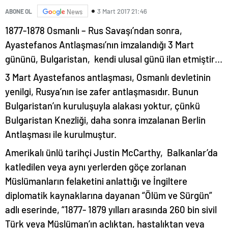
3 Mart 2017 21:46
ABONE OL
News
1877-1878 Osmanlı – Rus Savaşı’ndan sonra,
Ayastefanos Antlaşması’nın imzalandığı 3 Mart
gününü, Bulgaristan, kendi ulusal günü ilan etmiştir…
3 Mart Ayastefanos antlaşması, Osmanlı devletinin
yenilgi, Rusya’nın ise zafer antlaşmasıdır. Bunun
Bulgaristan’ın kuruluşuyla alakası yoktur, çünkü
Bulgaristan Knezliği, daha sonra imzalanan Berlin
Antlaşması ile kurulmuştur.
Amerikalı ünlü tarihçi Justin McCarthy, Balkanlar’da
katledilen veya aynı yerlerden göçe zorlanan
Müslümanların felaketini anlattığı ve İngiltere
diplomatik kaynaklarına dayanan “Ölüm ve Sürgün”
adlı eserinde, “1877- 1879 yılları arasında 260 bin sivil
Türk veya Müslüman’ın açlıktan, hastalıktan veya