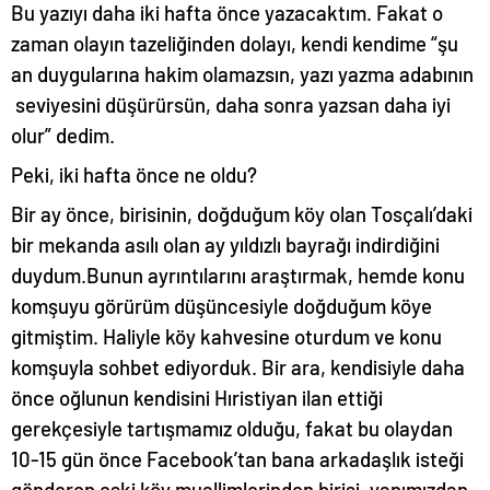
Bu yazıyı daha iki hafta önce yazacaktım. Fakat o
zaman olayın tazeliğinden dolayı, kendi kendime “şu
an duygularına hakim olamazsın, yazı yazma adabının
seviyesini düşürürsün, daha sonra yazsan daha iyi
olur” dedim.
Peki, iki hafta önce ne oldu?
Bir ay önce, birisinin, doğduğum köy olan Tosçalı’daki
bir mekanda asılı olan ay yıldızlı bayrağı indirdiğini
duydum.Bunun ayrıntılarını araştırmak, hemde konu
komşuyu görürüm düşüncesiyle doğduğum köye
gitmiştim. Haliyle köy kahvesine oturdum ve konu
komşuyla sohbet ediyorduk. Bir ara, kendisiyle daha
önce oğlunun kendisini Hıristiyan ilan ettiği
gerekçesiyle tartışmamız olduğu, fakat bu olaydan
10-15 gün önce Facebook’tan bana arkadaşlık isteği
gönderen eski köy muallimlerinden birisi, yanımızdan