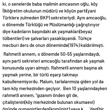
ki, o senelerde baba malimin amcasının oğlu, köy
İlköğretim okulunun müdürü ve köyün parti(yani
Türklere zulmeden BKP) sekreteriydi. Aynı amcaoğlu,
o dönemde Türklüğü ve Müslümanlığı çağrıştırıyor
diye kadınların başındaki ak yaşmakları(beyaz
tülbentleri) ve şalvarları yasaklayandı. Türkçe
mecburi ders de onun döneminde(1974) kaldırılmıştı.
Rahmetli annem, o dönemde 50-55 yaşlarındaydı,
aynı parti sekreteri amcaoğlu tarafından ak yaşmak
konusunda uyarı almıştı. Rahmetli annem başına ak
yaşmak yerine, bir türlü eşarp takmayı
kabullenemiyordu. Malum, tarlalarımıza giden yol da
tam köy merkezinden geçiyor. Ben 10 yaşlarındayken
rahmetli annem, “gızanım önden git de,
çitaliştenin(köy merkezinde bulunan okumaevi)
önünde gumanistlerden(komünist) veya k…..’dan(bir