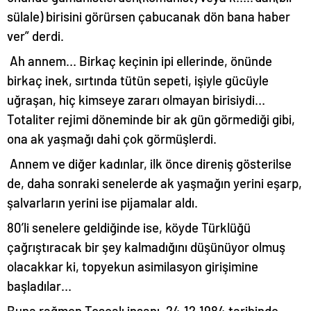
sülale) birisini görürsen çabucanak dön bana haber
ver” derdi.
Ah annem… Birkaç keçinin ipi ellerinde, önünde
birkaç inek, sırtında tütün sepeti, işiyle gücüyle
uğraşan, hiç kimseye zararı olmayan birisiydi…
Totaliter rejimi döneminde bir ak gün görmediği gibi,
ona ak yaşmağı dahi çok görmüşlerdi.
Annem ve diğer kadınlar, ilk önce direniş gösterilse
de, daha sonraki senelerde ak yaşmağın yerini eşarp,
şalvarların yerini ise pijamalar aldı.
80’li senelere geldiğinde ise, köyde Türklüğü
çağrıştıracak bir şey kalmadığını düşünüyor olmuş
olacakkar ki, topyekun asimilasyon girişimine
başladılar…
Buna rağmen Tosçalı insanı, 24.12.1984 tarihinde