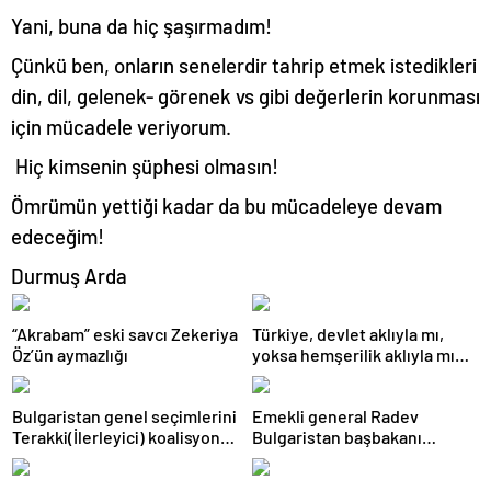
Yani, buna da hiç şaşırmadım!
Çünkü ben, onların senelerdir tahrip etmek istedikleri
din, dil, gelenek- görenek vs gibi değerlerin korunması
için mücadele veriyorum.
Hiç kimsenin şüphesi olmasın!
Ömrümün yettiği kadar da bu mücadeleye devam
edeceğim!
Durmuş Arda
“Akrabam” eski savcı Zekeriya
Türkiye, devlet aklıyla mı,
Öz’ün aymazlığı
yoksa hemşerilik aklıyla mı
yönetiliyor?
Bulgaristan genel seçimlerini
Emekli general Radev
Terakki(İlerleyici) koalisyonu
Bulgaristan başbakanı
kazandı
olabilecek mi?