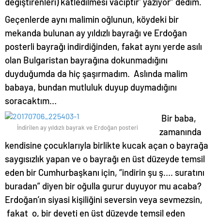
değiştirenleri) katledilmesi vaciptir’ yazıyor” dedim.
Geçenlerde aynı malimin oğlunun, köydeki bir
mekanda bulunan ay yıldızlı bayrağı ve Erdoğan
posterli bayrağı indirdiğinden, fakat aynı yerde asılı
olan Bulgaristan bayrağına dokunmadığını
duyduğumda da hiç şaşırmadım. Aslında malim
babaya, bundan mutluluk duyup duymadığını
soracaktım…
Bir baba,
İndirilen ay yıldızlı bayrak ve Erdoğan posteri
zamanında
kendisine çocuklarıyla birlikte kucak açan o bayrağa
saygısızlık yapan ve o bayrağı en üst düzeyde temsil
eden bir Cumhurbaşkanı için, “indirin şu ş…. suratını
buradan” diyen bir oğulla gurur duyuyor mu acaba?
Erdoğan’ın siyasi kişiliğini seversin veya sevmezsin,
fakat o, bir deveti en üst düzeyde temsil eden