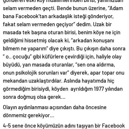
selam vermeden geçti. Bende bunun üzerine, “Adam
bana Facebook’tan arkadaşlık isteği gönderiyor,
fakat selam vermeden geçiyor” dedim. Uzak bir
masada tek başına oturan birisi, benim köye ne için
geldiğimi hissetmiş olacak ki, ”arkadan konuşanı
bilmem ne yaparım” diye çıkıştı. Bu çıkışın daha sonra
“ o.. çocuğu” gibi küfürlere çevirdiği için, haliyle olay
büyüdü, yan masada oturanlar, “sen ona aldırma,
onun psikolojik sorunları var” diyerek, apar topar onu
mekandan uzaklaştırdılar. Aslında hayatımda hiç
görmediğim birisiydi, köyden ayrıldığım 1977 yılından
sonra doğmuş olsa gerek…
Olayın aydınlanması açısından daha öncesine
dönmemiz gerekiyor…
4-5 sene önce köyümüzün adını taşıyan bir Facebook