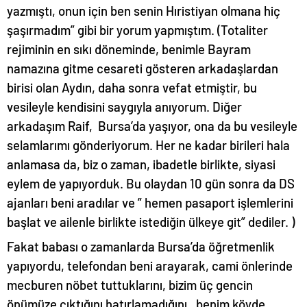
yazmıştı, onun için ben senin Hıristiyan olmana hiç
şaşırmadım” gibi bir yorum yapmıştım. (Totaliter
rejiminin en sıkı döneminde, benimle Bayram
namazına gitme cesareti gösteren arkadaşlardan
birisi olan Aydın, daha sonra vefat etmiştir, bu
vesileyle kendisini saygıyla anıyorum. Diğer
arkadaşım Raif, Bursa’da yaşıyor, ona da bu vesileyle
selamlarımı gönderiyorum. Her ne kadar birileri hala
anlamasa da, biz o zaman, ibadetle birlikte, siyasi
eylem de yapıyorduk. Bu olaydan 10 gün sonra da DS
ajanları beni aradılar ve ” hemen pasaport işlemlerini
başlat ve ailenle birlikte istediğin ülkeye git” dediler. )
Fakat babası o zamanlarda Bursa’da öğretmenlik
yapıyordu, telefondan beni arayarak, cami önlerinde
mecburen nöbet tuttuklarını, bizim üç gencin
önümüze çıktığını hatırlamadığını, benim köyde