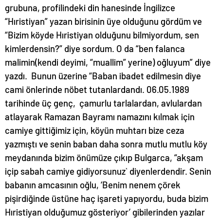
grubuna, profilindeki din hanesinde İngilizce
“Hıristiyan” yazan birisinin üye olduğunu gördüm ve
“Bizim köyde Hıristiyan olduğunu bilmiyordum, sen
kimlerdensin?” diye sordum. O da “ben falanca
malimin(kendi deyimi, “muallim” yerine) oğluyum” diye
yazdı. Bunun üzerine “Baban ibadet edilmesin diye
cami önlerinde nöbet tutanlardandı. 06.05.1989
tarihinde üç genç, çamurlu tarlalardan, avlulardan
atlayarak Ramazan Bayramı namazını kılmak için
camiye gittiğimiz için, köyün muhtarı bize ceza
yazmıştı ve senin baban daha sonra mutlu mutlu köy
meydanında bizim önümüze çıkıp Bulgarca, “akşam
içip sabah camiye gidiyorsunuz` diyenlerdendir. Senin
babanın amcasının oğlu, ‘Benim nenem çörek
pişirdiğinde üstüne haç işareti yapıyordu, buda bizim
Hıristiyan olduğumuz gösteriyor’ gibilerinden yazılar