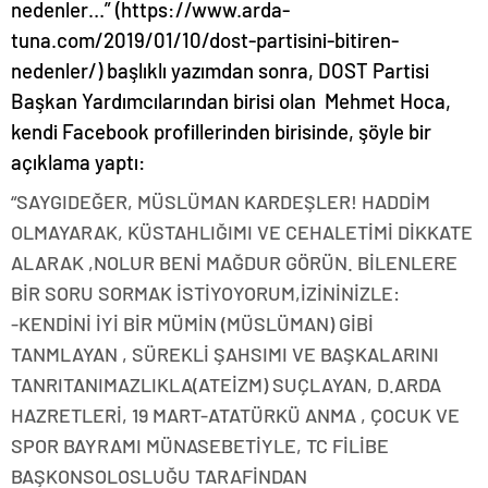
nedenler…” (https://www.arda-
tuna.com/2019/01/10/dost-partisini-bitiren-
nedenler/) başlıklı yazımdan sonra, DOST Partisi
Başkan Yardımcılarından birisi olan Mehmet Hoca,
kendi Facebook profillerinden birisinde, şöyle bir
açıklama yaptı:
“SAYGIDEĞER, MÜSLÜMAN KARDEŞLER! HADDİM
OLMAYARAK, KÜSTAHLIĞIMI VE CEHALETİMİ DİKKATE
ALARAK ,NOLUR BENİ MAĞDUR GÖRÜN. BİLENLERE
BİR SORU SORMAK İSTİYOYORUM,İZİNİNİZLE:
-KENDİNİ İYİ BİR MÜMİN (MÜSLÜMAN) GİBİ
TANMLAYAN , SÜREKLİ ŞAHSIMI VE BAŞKALARINI
TANRITANIMAZLIKLA(ATEİZM) SUÇLAYAN, D.ARDA
HAZRETLERİ, 19 MART-ATATÜRKÜ ANMA , ÇOCUK VE
SPOR BAYRAMI MÜNASEBETİYLE, TC FİLİBE
BAŞKONSOLOSLUĞU TARAFİNDAN