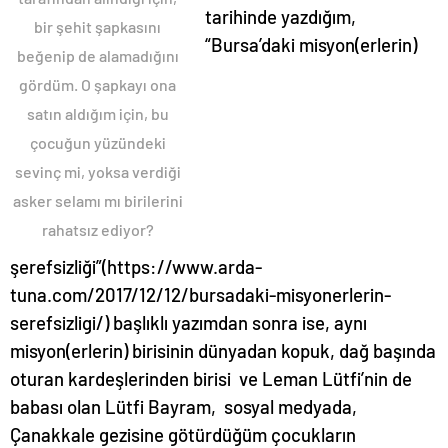
tarihinde yazdığım,
bir şehit şapkasını
“Bursa’daki misyon(erlerin)
beğenip de alamadığını
gördüm. O şapkayı ona
satın aldığım için, bu
çocuğun yüzündeki
sevinç mi, yoksa verdiği
asker selamı mı birilerini
rahatsız ediyor?
şerefsizliği”(https://www.arda-
tuna.com/2017/12/12/bursadaki-misyonerlerin-
serefsizligi/) başlıklı yazımdan sonra ise, aynı
misyon(erlerin) birisinin dünyadan kopuk, dağ başında
oturan kardeşlerinden birisi ve Leman Lütfi’nin de
babası olan Lütfi Bayram, sosyal medyada,
Çanakkale gezisine götürdüğüm çocukların