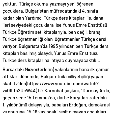
yoktur. Türkçe okuma-yazmayı yeni öğrenen
çocuklara, Bulgaristan müfredatındaki 4. sınıfa
kadar olan Yardımcı Türkçe ders kitapları ile, daha
ileri seviyedeki çocuklara ise Yunus Emre Enstitüsü
Türkçe Öğretim seti kitaplarıyla, ben değil, branşı
Türkçe öğretmenliği olan öğretmenler Türkçe dersi
veriyor. Bulgaristan’da 1993 yılından beri Türkçe ders
kitapları basılmış olsaydı, Yunus Emre Enstitüsü
Türkçe ders kitaplarına ihtiyaç duymayacaktık…
Bursa’daki Misyon(erlerin) yakınlarının bana ilk çamur
attıkları dönemde, Bulgar etnik milliyetçiliği yapan
skat tv’den(https://www.youtube.com/watch?
v=0ILts2UcW4A) bir Karnobat şaşkını, “Durmuş Arda,
geçen sene 15 Temmuz’da, darbe karşıtları zaferinin
1. yıldönümü dolayısıyla, babaları Erdoğan, demokrasi
vs onuruna, 15-16 yaşındaki reşit olmayan çocukları