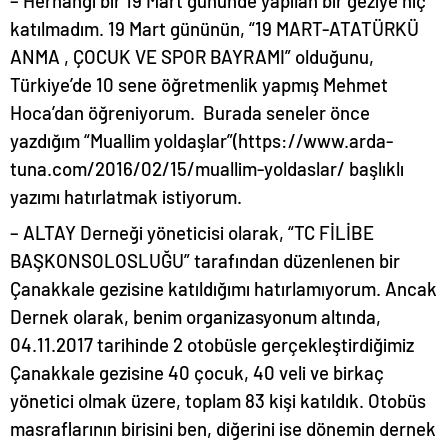
– Herhangi bir 19 Mart gününde yapılan bir geziye hiç
katılmadım. 19 Mart gününün, “19 MART-ATATÜRKÜ
ANMA , ÇOCUK VE SPOR BAYRAMI” olduğunu,
Türkiye’de 10 sene öğretmenlik yapmış Mehmet
Hoca’dan öğreniyorum. Burada seneler önce
yazdığım “Muallim yoldaşlar”(https://www.arda-
tuna.com/2016/02/15/muallim-yoldaslar/ başlıklı
yazımı hatırlatmak istiyorum.
– ALTAY Derneği yöneticisi olarak, “TC FİLİBE
BAŞKONSOLOSLUĞU” tarafından düzenlenen bir
Çanakkale gezisine katıldığımı hatırlamıyorum. Ancak
Dernek olarak, benim organizasyonum altında,
04.11.2017 tarihinde 2 otobüsle gerçekleştirdiğimiz
Çanakkale gezisine 40 çocuk, 40 veli ve birkaç
yönetici olmak üzere, toplam 83 kişi katıldık. Otobüs
masraflarının birisini ben, diğerini ise dönemin dernek