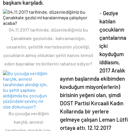
başkanı karşıladı.
Geziye
–
katılan
çocukların
04.11.2017 tarihinde, düzenlediğimiz bu
çantalarına
Çanakkale gezisinde, kahramanlığın,
içki
cesaretin, şehitlik mertebesinin yüceliği,
koyduğum
çocukların almış oldukları şehit kanını temsil
iddiasını,
eden bayraklar mı birilerini rahatsız ediyor?
2017 Aralık
ayının başlarında ekibimden
kovduğum misyon(erlerin)
birisinin yeğeni olan, şimdi
DOST Partisi Kırcaali Kadın
Kollarında bir yerlere
Bu çocuğa verdiğim
gelmeye çalışan Leman Lütfi
harçlık, annesi
ortaya attı. 12.12.2017
tarafından alındığı için,