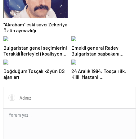
“Akrabam” eski savcı Zekeriya
Öz’ün aymazlığı
Bulgaristan genel seçimlerini
Emekli general Radev
Terakki(İlerleyici) koalisyonu
Bulgaristan başbakanı
kazandı
olabilecek mi?
Doğduğum Tosçalı köyün DS
24 Aralık 1984: Tosçalı ilk,
ajanları
Killi, Mastanlı…