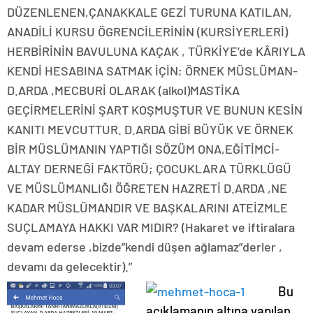
DÜZENLENEN,ÇANAKKALE GEZİ TURUNA KATILAN,
ANADİLİ KURSU ÖGRENCİLERİNİN (KURSİYERLERİ)
HERBİRİNİN BAVULUNA KAÇAK , TÜRKİYE’de KÂRIYLA
KENDİ HESABINA SATMAK İÇİN; ÖRNEK MÜSLÜMAN-
D.ARDA ,MECBURİ OLARAK (alkol)MASTİKA
GEÇİRMELERİNİ ŞART KOŞMUŞTUR VE BUNUN KESİN
KANITI MEVCUTTUR. D.ARDA GİBİ BÜYÜK VE ÖRNEK
BİR MÜSLÜMANIN YAPTIĞI SÖZÜM ONA,EĞİTİMCİ-
ALTAY DERNEĞİ FAKTÖRÜ; ÇOCUKLARA TÜRKLÜGÜ
VE MÜSLÜMANLIĞI ÖĞRETEN HAZRETİ D.ARDA ,NE
KADAR MÜSLÜMANDIR VE BAŞKALARINI ATEİZMLE
SUÇLAMAYA HAKKI VAR MIDIR? (Hakaret ve iftiralara
devam ederse ,bizde”kendi düşen ağlamaz”derler ,
devamı da gelecektir).”
Bu
açıklamanın altına yapılan