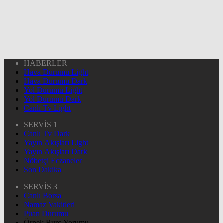
HABERLER
Hava Durumu Light
Hava Durumu Dark
Yol Durumu Light
Yol Durumu Dark
Canlı Tv Light
SERVİS 1
Canlı Tv Dark
Yayın Akışları Light
Yayın Akışları Dark
Nöbetçi Eczaneler
Son Dakika
SERVİS 3
Canlı Borsa
Namaz Vakitleri
Puan Durumu
Örnek Burç Yorumu