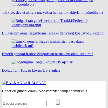
Türkiye, devlet aklıyla mı, yoksa hemşerilik aklıyla mı yönetiliyor?
Bulgaristan genel seçimlerini Terakki(İlerleyici) koalisyonu kazandı
Emekli general Radev Bulgaristan başbakanı olabilecek mi?
Doğduğum Tosçalı köyün DS ajanları
Haberleri güncel olarak e-postanızdan takip edebilirsiniz !