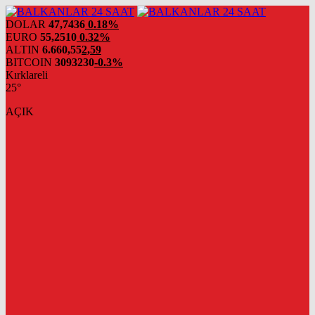
DOLAR
47,7436
0.18%
EURO
55,2510
0.32%
ALTIN
6.660,55
2,59
BITCOIN
3093230
-0.3%
Kırklareli
25°
AÇIK