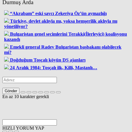
Durmuş Arda
“Akrabam” eski savcı Zekeriya Öz’ün aymazlığı
Türkiye, devlet aklıyla mı, yoksa hemşerilik aklıyla mı
yönetiliyor?
Bulgaristan genel seçimlerini Terakki(İlerleyici) koalisyonu
kazandı
Emekli general Radev Bulgaristan başbakanı olabilecek
mi?
Doğduğum Tosçalı köyün DS ajanları
24 Aralık 1984: Tosçalı ilk, Killi, Mastanlı…
Gönder
En az 10 karakter gerekli
HIZLI YORUM YAP