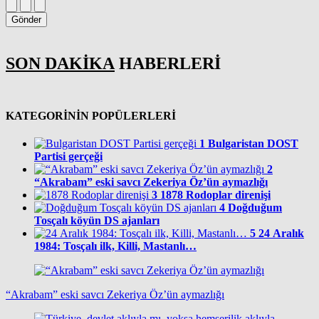
Gönder
SON DAKİKA
HABERLERİ
KATEGORİNİN POPÜLERLERİ
1
Bulgaristan DOST
Partisi gerçeği
2
“Akrabam” eski savcı Zekeriya Öz’ün aymazlığı
3
1878 Rodoplar direnişi
4
Doğduğum
Tosçalı köyün DS ajanları
5
24 Aralık
1984: Tosçalı ilk, Killi, Mastanlı…
“Akrabam” eski savcı Zekeriya Öz’ün aymazlığı