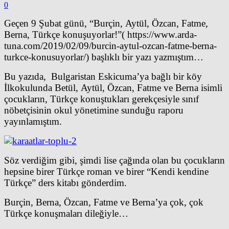
0
Geçen 9 Şubat günü, “Burçin, Aytül, Özcan, Fatme,
Berna, Türkçe konuşuyorlar!”( https://www.arda-
tuna.com/2019/02/09/burcin-aytul-ozcan-fatme-berna-
turkce-konusuyorlar/) başlıklı bir yazı yazmıştım…
Bu yazıda, Bulgaristan Eskicuma’ya bağlı bir köy
İlkokulunda Betül, Aytül, Özcan, Fatme ve Berna isimli
çocukların, Türkçe konuştukları gerekçesiyle sınıf
nöbetçisinin okul yönetimine sunduğu raporu
yayınlamıştım.
Söz verdiğim gibi, şimdi lise çağında olan bu çocukların
hepsine birer Türkçe roman ve birer “Kendi kendine
Türkçe” ders kitabı gönderdim.
Burçin, Berna, Özcan, Fatme ve Berna’ya çok, çok
Türkçe konuşmaları dileğiyle…