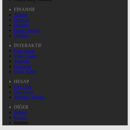
FİNANSİF
Altınlar
Dövizler
Hisseler
Kripto Paralar
Pariteler
İNTERAKTİF
Foto Galeri
Video Galeri
Yazarlar
Gazeteler
Sıcak Haber
HESAP
Üye Giriş
Üye Kayıt
Şifremi Unuttum
DİĞER
İletişim
Künye
Reklam