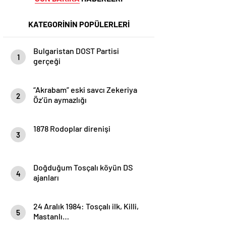
KATEGORİNİN POPÜLERLERİ
Bulgaristan DOST Partisi
1
gerçeği
“Akrabam” eski savcı Zekeriya
2
Öz’ün aymazlığı
1878 Rodoplar direnişi
3
Doğduğum Tosçalı köyün DS
4
ajanları
24 Aralık 1984: Tosçalı ilk, Killi,
5
Mastanlı…