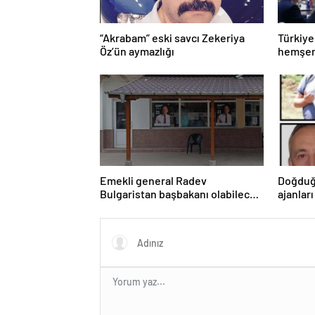
“Akrabam” eski savcı Zekeriya
Türkiye
Öz’ün aymazlığı
hemşeri
Emekli general Radev
Doğduğ
Bulgaristan başbakanı olabilecek
ajanları
mi?