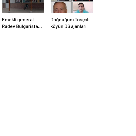
Emekli general
Doğduğum Tosçalı
Radev Bulgaristan
köyün DS ajanları
başbakanı
olabilecek mi?