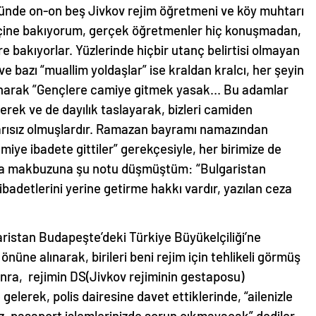
ünde on-on beş Jivkov rejim öğretmeni ve köy muhtarı
in içine bakıyorum, gerçek öğretmenler hiç konuşmadan,
re bakıyorlar. Yüzlerinde hiçbir utanç belirtisi olmayan
e bazı “muallim yoldaşlar” ise kraldan kralcı, her şeyin
sanarak ”Gençlere camiye gitmek yasak… Bu adamlar
rek ve de dayılık taslayarak, bizleri camiden
arısız olmuşlardır. Ramazan bayramı namazından
iye ibadete gittiler” gerekçesiyle, her birimize de
eza makbuzuna şu notu düşmüştüm: “Bulgaristan
badetlerini yerine getirme hakkı vardır, yazılan ceza
ristan Budapeşte’deki Türkiye Büyükelçiliği’ne
nüne alınarak, birileri beni rejim için tehlikeli görmüş
nra, rejimin DS(Jivkov rejiminin gestaposu)
elerek, polis dairesine davet ettiklerinde, “ailenizle
niz, pasaport işlemlerinizde sorun çıkmayacak” dediler