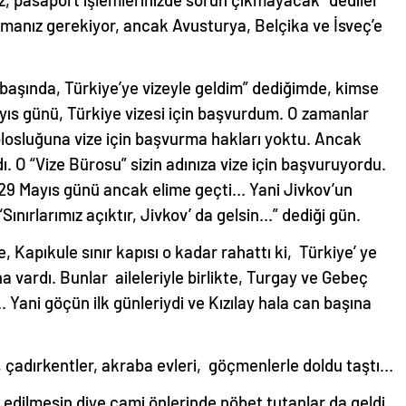
almanız gerekiyor, ancak Avusturya, Belçika ve İsveç’e
n başında, Türkiye’ye vizeyle geldim” dediğimde, kimse
yıs günü, Türkiye vizesi için başvurdum. O zamanlar
olosluğuna vize için başvurma hakları yoktu. Ancak
ı. O “Vize Bürosu” sizin adınıza vize için başvuruyordu.
ın 29 Mayıs günü ancak elime geçti… Yani Jivkov’un
“Sınırlarımız açıktır, Jivkov’ da gelsin…” dediği gün.
e, Kapıkule sınır kapısı o kadar rahattı ki, Türkiye’ ye
a vardı. Bunlar aileleriyle birlikte, Turgay ve Gebeç
Yani göçün ilk günleriydi ve Kızılay hala can başına
ar, çadırkentler, akraba evleri, göçmenlerle doldu taştı…
edilmesin diye cami önlerinde nöbet tutanlar da geldi