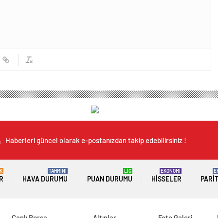
Haberleri güncel olarak e-postanızdan takip edebilirsiniz !
K
TAHMİNİ
LİG
EKONOMİ
E
R
HAVA DURUMU
PUAN DURUMU
HISSELER
PARI
Canlı Borsa
Altınlar
Foto Galeri