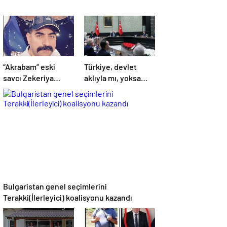
“Akrabam” eski
Türkiye, devlet
savcı Zekeriya
aklıyla mı, yoksa
Öz’ün aymazlığı
hemşerilik aklıyla
mı yönetiliyor?
Bulgaristan genel seçimlerini
Terakki(İlerleyici) koalisyonu kazandı