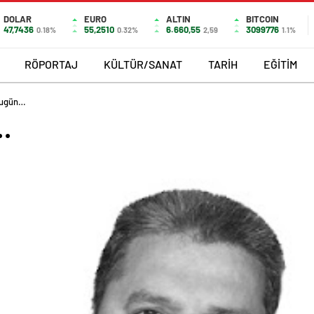
DOLAR
EURO
ALTIN
BITCOIN
47,7436
55,2510
6.660,55
3099776
0.18%
0.32%
2,59
1.1%
RÖPORTAJ
KÜLTÜR/SANAT
TARİH
EĞİTİM
 bugün…
…