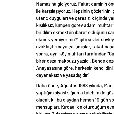
Namazına gidiyoruz. Fakat caminin ön
ile karşılaşıyoruz. Hepsinin gözlerin
utanç duyguları ve çaresizlik içinde ye
kişiliksiz, lümpen görev adamı muhtar v
bir dilim ekmekten ibaret olduğunu 
ekmek yemiyor mu?” gibi sözler söyleye
uzaklaştırmaya çalışmışlar, fakat baş
sonra, aynı köy muhtarı tarafından “Cam
birer ceza makbuzu yazıldı. Bende c
Anayasasına göre, herkesin kendi dini i
dayanaksız ve yasadışıdır”
Daha önce, Ağustos 1988 yılında, Maca
yaptığım siyasi sığınma talebim de göz ö
olacak ki, bu olaydan hemen 10 gün so
mensupları, Kırcaali’de oturduğum eve g
birlikte Bulgaristan dışına çakabilirsi