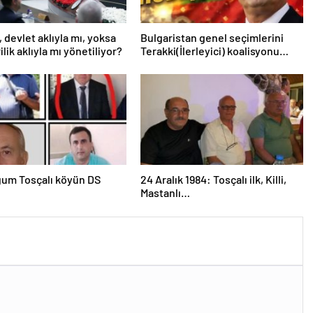
, devlet aklıyla mı, yoksa
Bulgaristan genel seçimlerini
lik aklıyla mı yönetiliyor?
Terakki(İlerleyici) koalisyonu
kazandı
um Tosçalı köyün DS
24 Aralık 1984: Tosçalı ilk, Killi,
Mastanlı…