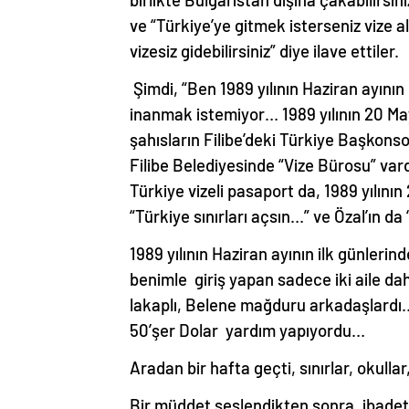
ve “Türkiye’ye gitmek isterseniz vize 
vizesiz gidebilirsiniz” diye ilave ettiler.
Şimdi, “Ben 1989 yılının Haziran ayını
inanmak istemiyor… 1989 yılının 20 Ma
şahısların Filibe’deki Türkiye Başkons
Filibe Belediyesinde “Vize Bürosu” vard
Türkiye vizeli pasaport da, 1989 yılın
“Türkiye sınırları açsın…” ve Özal’ın da 
1989 yılının Haziran ayının ilk günlerind
benimle giriş yapan sadece iki aile dah
lakaplı, Belene mağduru arkadaşlardı… 
50’şer Dolar yardım yapıyordu…
Aradan bir hafta geçti, sınırlar, okull
Bir müddet seslendikten sonra, ibadet 