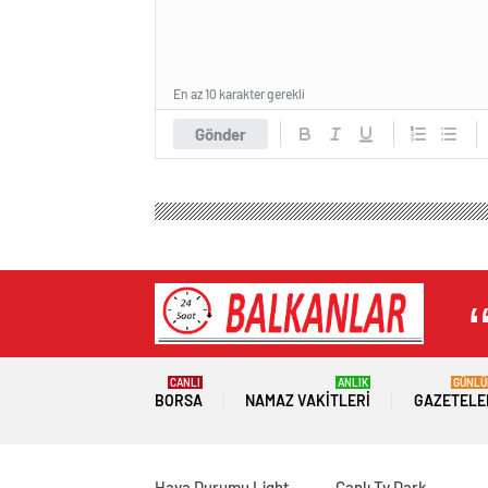
En az 10 karakter gerekli
Gönder
CANLI
ANLIK
GÜNLÜ
BORSA
NAMAZ VAKITLERI
GAZETELE
Hava Durumu Light
Canlı Tv Dark