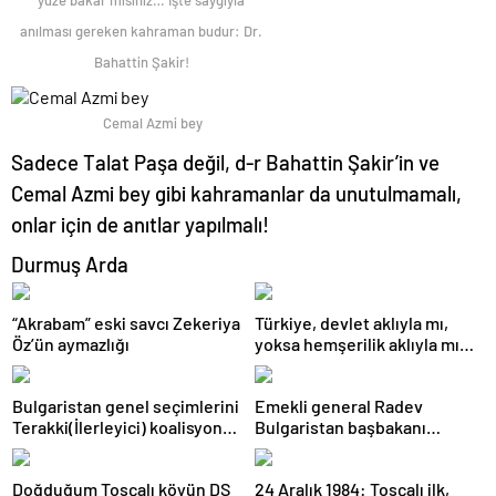
yüze bakar mısınız… İşte saygıyla
anılması gereken kahraman budur: Dr.
Bahattin Şakir!
Cemal Azmi bey
Sadece Talat Paşa değil, d-r Bahattin Şakir’in ve
Cemal Azmi bey gibi kahramanlar da unutulmamalı,
onlar için de anıtlar yapılmalı!
Durmuş Arda
“Akrabam” eski savcı Zekeriya
Türkiye, devlet aklıyla mı,
Öz’ün aymazlığı
yoksa hemşerilik aklıyla mı
yönetiliyor?
Bulgaristan genel seçimlerini
Emekli general Radev
Terakki(İlerleyici) koalisyonu
Bulgaristan başbakanı
kazandı
olabilecek mi?
Doğduğum Tosçalı köyün DS
24 Aralık 1984: Tosçalı ilk,