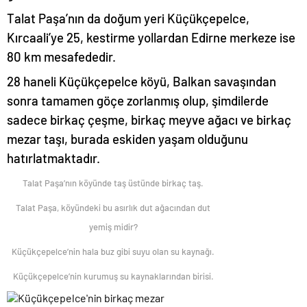
Talat Paşa’nın da doğum yeri Küçükçepelce,
Kırcaali’ye 25, kestirme yollardan Edirne merkeze ise
80 km mesafededir.
28 haneli Küçükçepelce köyü, Balkan savaşından
sonra tamamen göçe zorlanmış olup, şimdilerde
sadece birkaç çeşme, birkaç meyve ağacı ve birkaç
mezar taşı, burada eskiden yaşam olduğunu
hatırlatmaktadır.
Talat Paşa’nın köyünde taş üstünde birkaç taş.
Talat Paşa, köyündeki bu asırlık dut ağacından dut
yemiş midir?
Küçükçepelce’nin hala buz gibi suyu olan su kaynağı.
Küçükçepelce’nin kurumuş su kaynaklarından birisi.