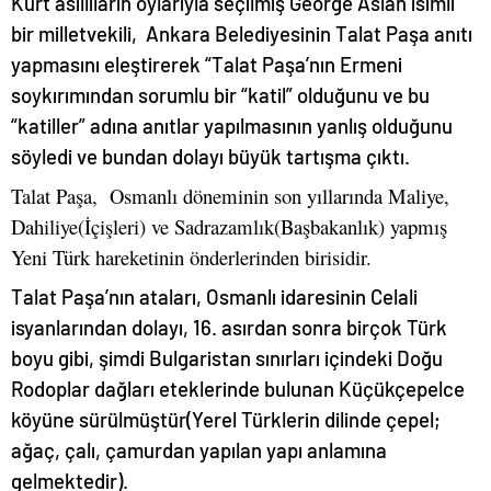
Kürt asıllıların oylarıyla seçilmiş George Aslan isimli
bir milletvekili, Ankara Belediyesinin Talat Paşa anıtı
yapmasını eleştirerek “Talat Paşa’nın Ermeni
soykırımından sorumlu bir “katil” olduğunu ve bu
“katiller” adına anıtlar yapılmasının yanlış olduğunu
söyledi ve bundan dolayı büyük tartışma çıktı.
Talat Paşa, Osmanlı döneminin son yıllarında Maliye,
Dahiliye(İçişleri) ve Sadrazamlık(Başbakanlık) yapmış
Yeni Türk hareketinin önderlerinden birisidir.
Talat Paşa’nın ataları, Osmanlı idaresinin Celali
isyanlarından dolayı, 16. asırdan sonra birçok Türk
boyu gibi, şimdi Bulgaristan sınırları içindeki Doğu
Rodoplar dağları eteklerinde bulunan Küçükçepelce
köyüne sürülmüştür(Yerel Türklerin dilinde çepel;
ağaç, çalı, çamurdan yapılan yapı anlamına
gelmektedir).