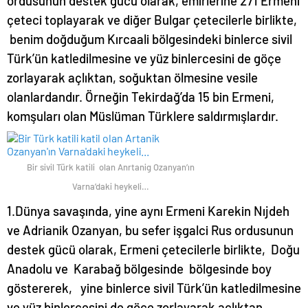
ordusunun destek gücü olarak, emirlerine 271 Ermeni
çeteci toplayarak ve diğer Bulgar çetecilerle birlikte,
benim doğduğum Kırcaali bölgesindeki binlerce sivil
Türk’ün katledilmesine ve yüz binlercesini de göçe
zorlayarak açlıktan, soğuktan ölmesine vesile
olanlardandır. Örneğin Tekirdağ’da 15 bin Ermeni,
komşuları olan Müslüman Türklere saldırmışlardır.
Bir sivil Türk katili olan Anrtanig Ozanyan’ın
Varna’daki heykeli…
1.Dünya savaşında, yine aynı Ermeni Karekin Nıjdeh
ve Adrianik Ozanyan, bu sefer işgalci Rus ordusunun
destek gücü olarak, Ermeni çetecilerle birlikte, Doğu
Anadolu ve Karabağ bölgesinde bölgesinde boy
göstererek, yine binlerce sivil Türk’ün katledilmesine
ve yüz binlercesini de göçe zorlayarak açlıktan,