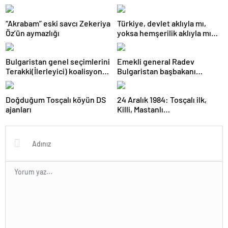
“Akrabam” eski savcı Zekeriya
Türkiye, devlet aklıyla mı,
Öz’ün aymazlığı
yoksa hemşerilik aklıyla mı
yönetiliyor?
Bulgaristan genel seçimlerini
Emekli general Radev
Terakki(İlerleyici) koalisyonu
Bulgaristan başbakanı
kazandı
olabilecek mi?
Doğduğum Tosçalı köyün DS
24 Aralık 1984: Tosçalı ilk,
ajanları
Killi, Mastanlı…