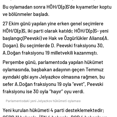
Bu oylamadan sonra HÖH/D(p)S’de kıyametler koptu
ve bölünmeler başladı.
27 Ekim günü yapılan yine erken genel seçimlere
HÖH/D(p)S, iki parti olarak katıldı; HÖH/D(p)S- yeni
başlangıç(Peevski) ve Hak ve Özgürlükler Aliansı(A.
Dogan). Bu seçimlerde D. Peevski fraksiyonu 30,
A.Doğan fraksiyonu 19 milletvekili kazanmıştı.
Perşembe günü, parlamentoda yapılan hükümet
oylamasında, başbakan adayının geçen Temmuz
ayındaki gibi aynı Jelyazkov olmasına rağmen, bu
sefer A.Doğan fraksiyonu 19 oyla “evet”, Peevski
fraksiyonu ise 30 oyla “hayır” oyu verdi.
Parlamentodaki yeni Jelyazkov hükümeti oylaması
Yeni kurulan hükümeti 4 parti desteklemektedir;