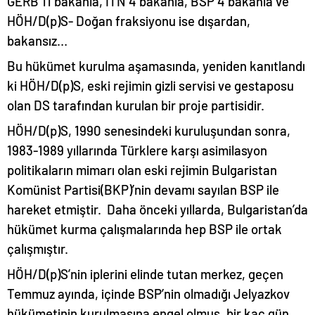
GERB 11 bakanla, İTN 4 bakanla, BSP 4 bakanla ve
HÖH/D(p)S- Doğan fraksiyonu ise dışardan,
bakansız…
Bu hükümet kurulma aşamasında, yeniden kanıtlandı
ki
HÖH/D(p)S, eski rejimin gizli servisi ve gestaposu
olan DS tarafından kurulan bir proje partisidir.
HÖH/D(p)S, 1990 senesindeki kuruluşundan sonra,
1983-1989 yıllarında Türklere karşı asimilasyon
politikaların mimarı olan eski rejimin Bulgaristan
Komünist Partisi(BKP)’nin devamı sayılan BSP ile
hareket etmiştir. Daha önceki yıllarda, Bulgaristan’da
hükümet kurma çalışmalarında hep BSP ile ortak
çalışmıştır.
HÖH/D(p)S’nin iplerini elinde tutan merkez, geçen
Temmuz ayında, içinde BSP’nin olmadığı Jelyazkov
hükümetinin kurulmasına engel olmuş, bir kaç gün