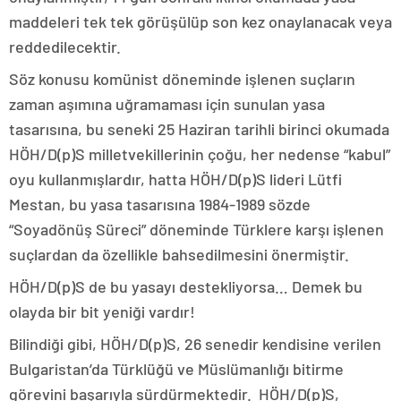
maddeleri tek tek görüşülüp son kez onaylanacak veya
reddedilecektir.
Söz konusu komünist döneminde işlenen suçların
zaman aşımına uğramaması için sunulan yasa
tasarısına, bu seneki 25 Haziran tarihli birinci okumada
HÖH/D(p)S milletvekillerinin çoğu, her nedense “kabul”
oyu kullanmışlardır, hatta HÖH/D(p)S lideri Lütfi
Mestan, bu yasa tasarısına 1984-1989 sözde
“Soyadönüş Süreci” döneminde Türklere karşı işlenen
suçlardan da özellikle bahsedilmesini önermiştir.
HÖH/D(p)S de bu yasayı destekliyorsa… Demek bu
olayda bir bit yeniği vardır!
Bilindiği gibi, HÖH/D(p)S, 26 senedir kendisine verilen
Bulgaristan’da Türklüğü ve Müslümanlığı bitirme
görevini başarıyla sürdürmektedir. HÖH/D(p)S,