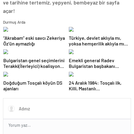
ve tarihine tertemiz, yepyeni, bembeyaz bir sayfa
açar!
Durmuş Arda
“Akrabam” eski savcı Zekeriya
Türkiye, devlet aklıyla mı,
Öz’ün aymazlığı
yoksa hemşerilik aklıyla mı
yönetiliyor?
Bulgaristan genel seçimlerini
Emekli general Radev
Terakki(İlerleyici) koalisyonu
Bulgaristan başbakanı
kazandı
olabilecek mi?
Doğduğum Tosçalı köyün DS
24 Aralık 1984: Tosçalı ilk,
ajanları
Killi, Mastanlı…