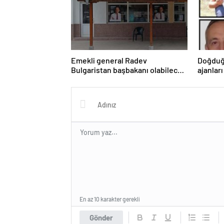
Emekli general Radev
Doğduğ
Bulgaristan başbakanı olabilecek
ajanları
mi?
En az 10 karakter gerekli
Gönder