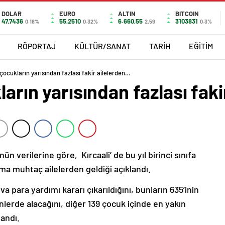
DOLAR
EURO
ALTIN
BITCOIN
47,7436
55,2510
6.660,55
3103831
0.18%
0.32%
2,59
0.3%
RÖPORTAJ
KÜLTÜR/SANAT
TARİH
EĞİTİM
 çocukların yarısından fazlası fakir ailelerden…
ların yarısından fazlası fak
 verilerine göre, Kırcaali’ de bu yıl birinci sınıfa
a muhtaç ailelerden geldiği açıklandı.
a para yardımı kararı çıkarıldığını, bunların 635’inin
nlerde alacağını, diğer 139 çocuk içinde en yakın
landı.