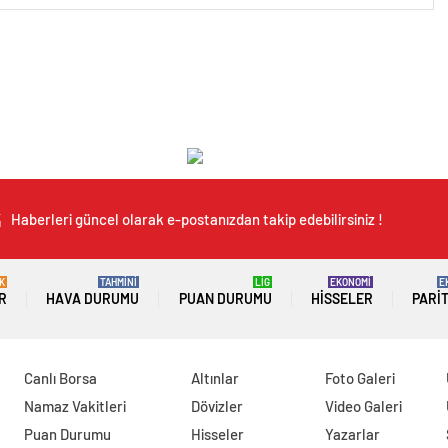
Haberleri güncel olarak e-postanızdan takip edebilirsiniz !
K
TAHMİNİ
LİG
EKONOMİ
E
R
HAVA DURUMU
PUAN DURUMU
HISSELER
PARI
Canlı Borsa
Altınlar
Foto Galeri
Namaz Vakitleri
Dövizler
Video Galeri
Puan Durumu
Hisseler
Yazarlar