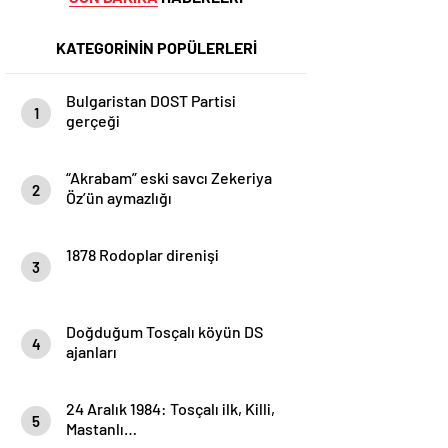
KATEGORİNİN POPÜLERLERİ
Bulgaristan DOST Partisi
1
gerçeği
“Akrabam” eski savcı Zekeriya
2
Öz’ün aymazlığı
1878 Rodoplar direnişi
3
Doğduğum Tosçalı köyün DS
4
ajanları
24 Aralık 1984: Tosçalı ilk, Killi,
5
Mastanlı…