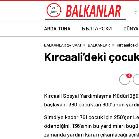
ARDA-TUNA
БЪЛГАРСКИ
DÜNYA
BALKANLAR 24 SAAT
BALKANLAR
Kırcaali’deki
Kırcaali’deki çocuk
0
Kırcaali Sosyal Yardımlaşma Müdürlüğünün
başlayan 1380 çocuktan 900’ünün yardım
Şimdiye kadar 761 çocuk için 250’şer Lev
ödendiğini, 136’sının bu yardımları bugü
zamanda yardım kararı çıkarılacağı açık