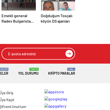
Emekli general
Doğduğum Tosçalı
Radev Bulgaristan
köyün DS ajanları
başbakanı
olabilecek mi?
KONOMİ
TRAFİK
CANLI
TELER
YOL DURUMU
KRIPTO PARALAR
Üye Giriş
Üye Kayıt
Şifremi Unuttum