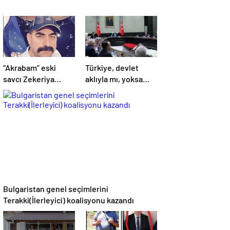
“Akrabam” eski
Türkiye, devlet
savcı Zekeriya
aklıyla mı, yoksa
Öz’ün aymazlığı
hemşerilik aklıyla
mı yönetiliyor?
Bulgaristan genel seçimlerini
Terakki(İlerleyici) koalisyonu kazandı