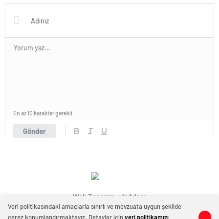
En az 10 karakter gerekli
Gönder
Web Tasarım : vipAdam
Veri politikasındaki amaçlarla sınırlı ve mevzuata uygun şekilde
çerez konumlandırmaktayız. Detaylar için
veri politikamızı
0