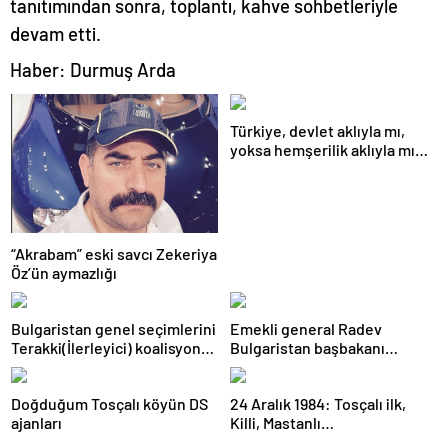
tanıtımından sonra, toplantı, kahve sohbetleriyle
devam etti.
Haber: Durmuş Arda
Türkiye, devlet aklıyla mı,
yoksa hemşerilik aklıyla mı
yönetiliyor?
“Akrabam” eski savcı Zekeriya
Öz’ün aymazlığı
Bulgaristan genel seçimlerini
Emekli general Radev
Terakki(İlerleyici) koalisyonu
Bulgaristan başbakanı
kazandı
olabilecek mi?
Doğduğum Tosçalı köyün DS
24 Aralık 1984: Tosçalı ilk,
ajanları
Killi, Mastanlı…