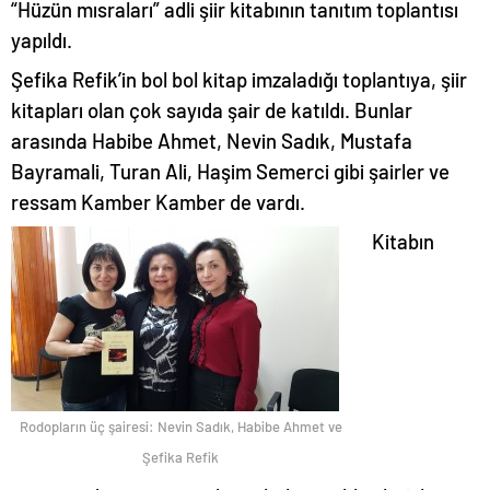
“Hüzün mısraları” adli şiir kitabının tanıtım toplantısı
yapıldı.
Şefika Refik’in bol bol kitap imzaladığı toplantıya, şiir
kitapları olan çok sayıda şair de katıldı. Bunlar
arasında Habibe Ahmet, Nevin Sadık, Mustafa
Bayramali, Turan Ali, Haşim Semerci gibi şairler ve
ressam Kamber Kamber de vardı.
Kitabın
Rodopların üç şairesi: Nevin Sadık, Habibe Ahmet ve
Şefika Refik