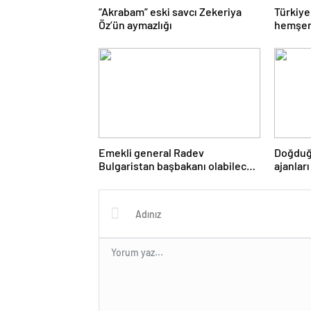
“Akrabam” eski savcı Zekeriya
Türkiye
Öz’ün aymazlığı
hemşeri
Emekli general Radev
Doğduğ
Bulgaristan başbakanı olabilecek
ajanları
mi?