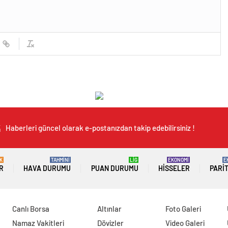
Haberleri güncel olarak e-postanızdan takip edebilirsiniz !
K
TAHMİNİ
LİG
EKONOMİ
E
R
HAVA DURUMU
PUAN DURUMU
HISSELER
PARI
Canlı Borsa
Altınlar
Foto Galeri
Namaz Vakitleri
Dövizler
Video Galeri