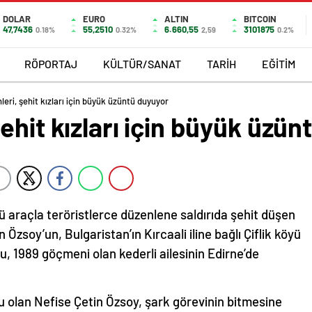
DOLAR
EURO
ALTIN
BITCOIN
47,7436
55,2510
6.660,55
3101875
0.18%
0.32%
2,59
0.2%
RÖPORTAJ
KÜLTÜR/SANAT
TARİH
EĞİTİM
eri, şehit kızları için büyük üzüntü duyuyor
ehit kızları için büyük üzü
ü araçla teröristlerce düzenlene saldırıda şehit düşen
Özsoy’un, Bulgaristan’ın Kırcaali iline bağlı Çiflik köyü
ğu,
1989 göçmeni olan kederli ailesinin Edirne’de
 olan Nefise Çetin Özsoy, şark görevinin bitmesine