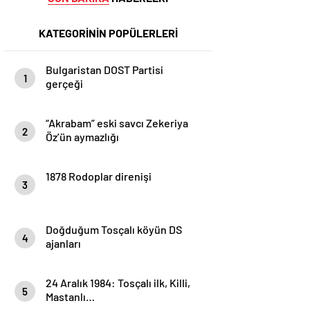
KATEGORİNİN POPÜLERLERİ
Bulgaristan DOST Partisi
1
gerçeği
“Akrabam” eski savcı Zekeriya
2
Öz’ün aymazlığı
1878 Rodoplar direnişi
3
Doğduğum Tosçalı köyün DS
4
ajanları
24 Aralık 1984: Tosçalı ilk, Killi,
5
Mastanlı…