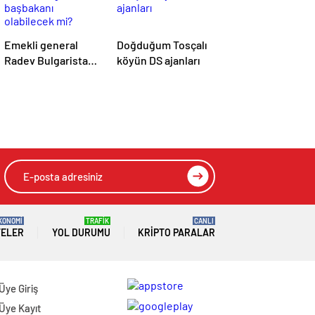
Emekli general
Doğduğum Tosçalı
Radev Bulgaristan
köyün DS ajanları
başbakanı
olabilecek mi?
KONOMİ
TRAFİK
CANLI
TELER
YOL DURUMU
KRIPTO PARALAR
Üye Giriş
Üye Kayıt