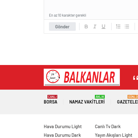
En az 10 karakter gerekli
Gönder
CANLI
ANLIK
GÜNLÜ
BORSA
NAMAZ VAKITLERI
GAZETELE
Hava Durumu Light
Canlı Tv Dark
Hava Durumu Dark
Yayın Akışları Light