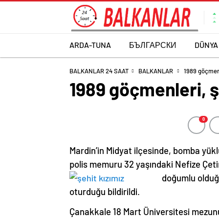
ARDA-TUNA
БЪЛГАРСКИ
DÜNYA
BALKANLAR 24 SAAT
BALKANLAR
1989 göçmenl
1989 göçmenleri, ş
0
Mardin’in Midyat ilçesinde, bomba yükl
polis memuru 32 yaşındaki Nefize Çetin 
doğumlu oldu
oturduğu bildirildi.
Çanakkale 18 Mart Üniversitesi mezunu