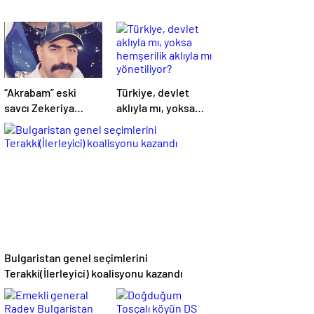
“Akrabam” eski
Türkiye, devlet
savcı Zekeriya
aklıyla mı, yoksa
Öz’ün aymazlığı
hemşerilik aklıyla
mı yönetiliyor?
Bulgaristan genel seçimlerini
Terakki(İlerleyici) koalisyonu kazandı