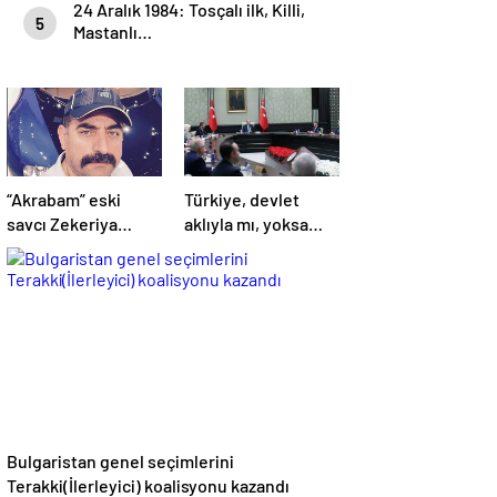
24 Aralık 1984: Tosçalı ilk, Killi,
5
Mastanlı…
“Akrabam” eski
Türkiye, devlet
savcı Zekeriya
aklıyla mı, yoksa
Öz’ün aymazlığı
hemşerilik aklıyla
mı yönetiliyor?
Bulgaristan genel seçimlerini
Terakki(İlerleyici) koalisyonu kazandı