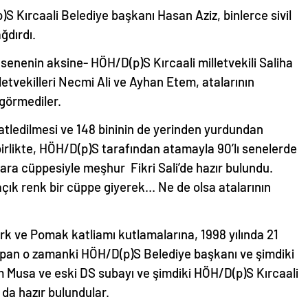
S Kırcaali Belediye başkanı Hasan Aziz, binlerce sivil
ğdırdı.
senenin aksine- HÖH/D(p)S Kırcaali milletvekili Saliha
letvekilleri Necmi Ali ve Ayhan Etem, atalarının
 görmediler.
atledilmesi ve 148 bininin de yerinden yurdundan
irlikte, HÖH/D(p)S tarafından atamayla 90’lı senelerde
ra cüppesiyle meşhur Fikri Sali’de hazır bulundu.
açık renk bir cüppe giyerek… Ne de olsa atalarının
rk ve Pomak katliamı kutlamalarına, 1998 yılında 21
apan o zamanki HÖH/D(p)S Belediye başkanı ve şimdiki
Musa ve eski DS subayı ve şimdiki HÖH/D(p)S Kırcaali
 da hazır bulundular.