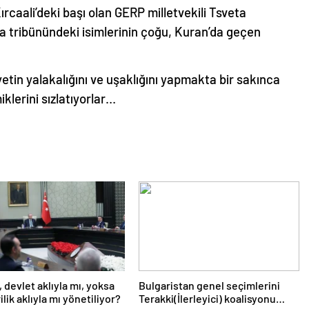
rcaali’deki başı olan GERP milletvekili Tsveta
a tribünündeki isimlerinin çoğu, Kuran’da geçen
yetin yalakalığını ve uşaklığını yapmakta bir sakınca
lerini sızlatıyorlar…
, devlet aklıyla mı, yoksa
Bulgaristan genel seçimlerini
lik aklıyla mı yönetiliyor?
Terakki(İlerleyici) koalisyonu