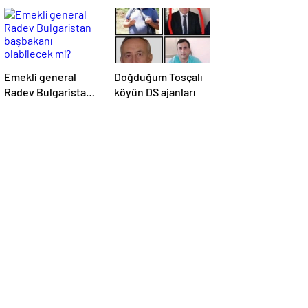
Emekli general
Doğduğum Tosçalı
Radev Bulgaristan
köyün DS ajanları
başbakanı
olabilecek mi?