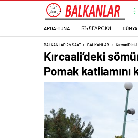
ARDA-TUNA
БЪЛГАРСКИ
DÜNYA
BALKANLAR 24 SAAT
BALKANLAR
Kırcaali’deki
Kırcaali’deki sömür
Pomak katliamını k