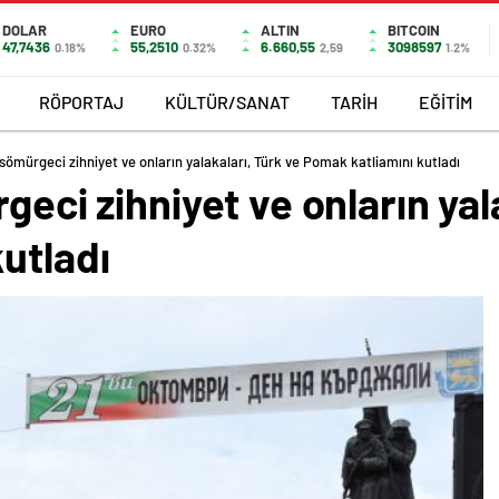
DOLAR
EURO
ALTIN
BITCOIN
47,7436
55,2510
6.660,55
3098597
0.18%
0.32%
2,59
1.2%
RÖPORTAJ
KÜLTÜR/SANAT
TARİH
EĞİTİM
 sömürgeci zihniyet ve onların yalakaları, Türk ve Pomak katliamını kutladı
geci zihniyet ve onların yal
utladı