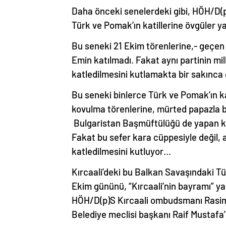
Daha önceki senelerdeki gibi, HÖH/D(p)
Türk ve Pomak’ın katillerine övgüler ya
Bu seneki 21 Ekim törenlerine,- geçen 
Emin katılmadı. Fakat aynı partinin mil
katledilmesini kutlamakta bir sakınca
Bu seneki binlerce Türk ve Pomak’ın k
kovulma törenlerine, mürted papazla b
Bulgaristan Başmüftülüğü de yapan ka
Fakat bu sefer kara cüppesiyle değil, 
katledilmesini kutluyor…
Kırcaali’deki bu Balkan Savaşındaki Tü
Ekim gününü, “Kırcaali’nin bayramı” y
HÖH/D(p)S Kırcaali ombudsmanı Rasim 
Belediye meclisi başkanı Raif Mustafa’