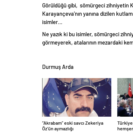
Görüldüğü gibi, sömürgeci zihniyetin Kı
Karayançeva’nın yanına dizilen kutlam
isimler…
Ne yazık ki bu isimler, sömürgeci zihni
görmeyerek, atalarının mezardaki kemik
Durmuş Arda
“Akrabam” eski savcı Zekeriya
Türkiye
Öz’ün aymazlığı
hemşeri