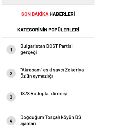
SON DAKİKA
HABERLERİ
KATEGORİNİN POPÜLERLERİ
Bulgaristan DOST Partisi
1
gerçeği
“Akrabam” eski savcı Zekeriya
2
Öz’ün aymazlığı
1878 Rodoplar direnişi
3
Doğduğum Tosçalı köyün DS
4
ajanları