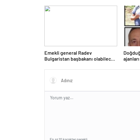
Emekli general Radev
Doğduğ
Bulgaristan başbakanı olabilecek
ajanları
mi?
En az 10 karakter gerekli