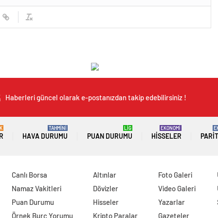
Haberleri güncel olarak e-postanızdan takip edebilirsiniz !
K
TAHMİNİ
LİG
EKONOMİ
E
R
HAVA DURUMU
PUAN DURUMU
HISSELER
PARI
Canlı Borsa
Altınlar
Foto Galeri
Namaz Vakitleri
Dövizler
Video Galeri
Puan Durumu
Hisseler
Yazarlar
Örnek Burç Yorumu
Kripto Paralar
Gazeteler