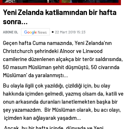
Yeni Zelanda katliamından bir hafta
sonra…
22 Mart 2019 15:23
ABONE OL
News
Geçen hafta Cuma namazında, Yeni Zelanda’nın
Christchurch şehrindeki Alnoor ve Linwood
camilerine düzenlenen alçakça bir terör saldırısında,
50 masum Müslüman şehit düşmüştü, 50 civarında
Müslüman’ da yaralanmıştı…
Bu olayla ilgili çok yazıldığı, çizildiği için, bu olay
hakkında içimden gelmedi, yazmış olsam da, katili ve
onun arkasında duranları lanetlemekten başka bir
şey yazamazdım. Bir Müslüman olarak, bu acı olayı,
içimden kan ağlayarak yaşadım…
Ancak, bu bir hafta içinde, dünyada ve Yeni