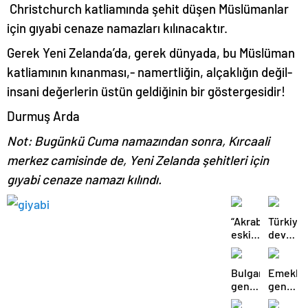
Christchurch katliamında şehit düşen Müslümanlar
için gıyabi cenaze namazları kılınacaktır.
Gerek Yeni Zelanda’da, gerek dünyada, bu Müslüman
katliamının kınanması,- namertliğin, alçaklığın değil-
insani değerlerin üstün geldiğinin bir göstergesidir!
Durmuş Arda
Not: Bugünkü Cuma namazından sonra, Kırcaali
merkez camisinde de, Yeni Zelanda şehitleri için
gıyabi cenaze namazı kılındı.
“Akrabam”
Türkiye,
eski
devlet
savcı
aklıyla
Zekeriya
mı,
Bulgaristan
Emekli
Öz’ün
yoksa
genel
general
aymazlığı
hemşeri
seçimlerini
Radev
aklıyla