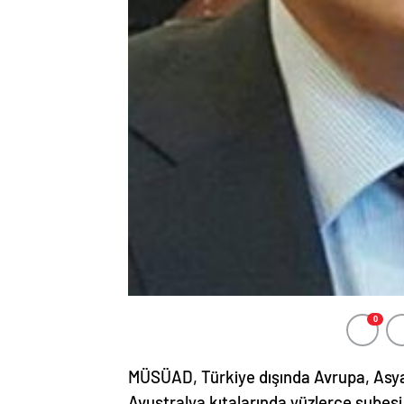
0
MÜSÜAD, Türkiye dışında Avrupa, Asya
Avustralya kıtalarında yüzlerce şubesi 