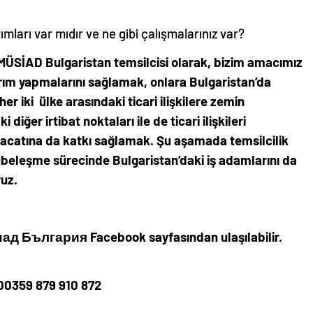
mları var mıdır ve ne gibi çalışmalarınız var?
. MÜSİAD Bulgaristan temsilcisi olarak, bizim amacımız
rım yapmalarını sağlamak, onlara Bulgaristan’da
r iki ülke arasındaki ticari ilişkilere zemin
iğer irtibat noktaları ile de ticari ilişkileri
racatına da katkı sağlamak. Şu aşamada temsilcilik
şubeleşme sürecinde Bulgaristan’daki iş adamlarını da
uz.
иад България Facebook sayfasından ulaşılabilir.
 00359 879 910 872