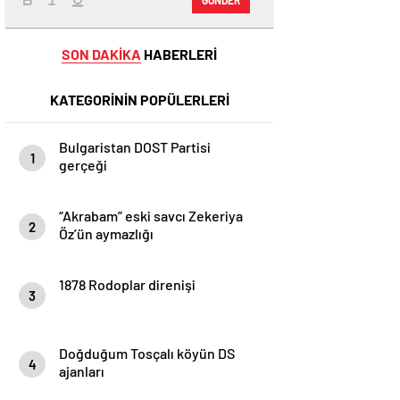
SON DAKİKA
HABERLERİ
KATEGORİNİN POPÜLERLERİ
Bulgaristan DOST Partisi
1
gerçeği
“Akrabam” eski savcı Zekeriya
2
Öz’ün aymazlığı
1878 Rodoplar direnişi
3
Doğduğum Tosçalı köyün DS
4
ajanları