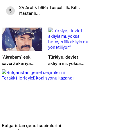
24 Aralık 1984: Tosçalı ilk, Killi,
5
Mastanlı…
“Akrabam” eski
Türkiye, devlet
savcı Zekeriya
aklıyla mı, yoksa
Öz’ün aymazlığı
hemşerilik aklıyla
mı yönetiliyor?
Bulgaristan genel seçimlerini