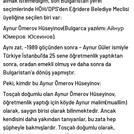
almak istemediğim, son Bulgaristan yerel
seçimlerinde HÖH/DPS’den Eğridere Belediye Meclisi
üyeliğine seçilen biri var:
Aynur Ömerov Hüseyinov(Bulgarca yazılımı:Айнур
Юмеров Юсеинов).
Aynı zat, -1989 göçünden sonra – Aynur Güler ismiyle
Türkiye İstanbul’da 25 sene öğretmenlik yaptıktan
sonra, oradan emekli olmuş ve daha sonra da
Bulgaristan’a dönüş yapmıştır.
Peki, kimdir bu Aynur Ömerov Hüseyinov:
Tosçalı doğumlu olan Aynur Ömerov Hüseyinov,
öğretmenlik yaptığı için köyde Aynur malim(muallim)
olarak, saygın birisi olarak bilinmektedir. Ancak
kendisini daha yakından tanıyanlar, bu zata hep
şüpheyle bakmışlardır. Tosçalı doğumlu olarak,