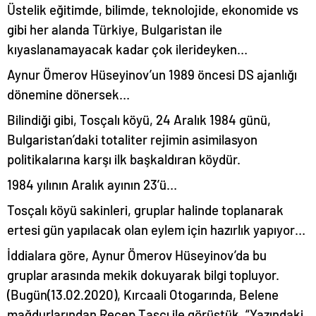
Üstelik eğitimde, bilimde, teknolojide, ekonomide vs
gibi her alanda Türkiye, Bulgaristan ile
kıyaslanamayacak kadar çok ilerideyken…
Aynur Ömerov Hüseyinov’un 1989 öncesi DS ajanlığı
dönemine dönersek…
Bilindiği gibi, Tosçalı köyü, 24 Aralık 1984 günü,
Bulgaristan’daki totaliter rejimin asimilasyon
politikalarına karşı ilk başkaldıran köydür.
1984 yılının Aralık ayının 23’ü…
Tosçalı köyü sakinleri, gruplar halinde toplanarak
ertesi gün yapılacak olan eylem için hazırlık yapıyor…
İddialara göre, Aynur Ömerov Hüseyinov’da bu
gruplar arasında mekik dokuyarak bilgi topluyor.
(Bugün(13.02.2020), Kırcaali Otogarında, Belene
mağdurlarından Recep Taşçı ile görüştük, “Yazındaki