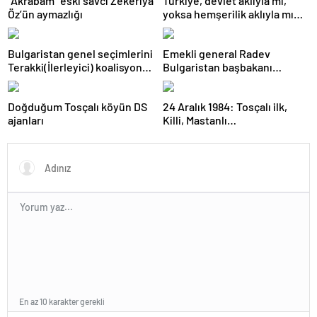
“Akrabam” eski savcı Zekeriya
Türkiye, devlet aklıyla mı,
Öz’ün aymazlığı
yoksa hemşerilik aklıyla mı
yönetiliyor?
Bulgaristan genel seçimlerini
Emekli general Radev
Terakki(İlerleyici) koalisyonu
Bulgaristan başbakanı
kazandı
olabilecek mi?
Doğduğum Tosçalı köyün DS
24 Aralık 1984: Tosçalı ilk,
ajanları
Killi, Mastanlı…
En az 10 karakter gerekli