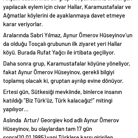
yapılacak eylem için civar Hallar, Karamustafalar ve
Ağmatlar köylerini de ayaklanmaya davet etmeye
karar veriyorlar.
Aralarında Sabri Yılmaz, Aynur Ömerov Hüseyinov’un
da olduğu Tosçalı grubunun ilk ziyaret yeri Hallar
köyü. Burada Rufat Yağcı ile irtibata geçiliyor.
Daha sonra grup, Karamustafalar köyüne yöneliyor,
fakat Aynur Ömerov Hüseyinov, gerekli bilgiyi
toplamış olacak ki, gruptan ayrılıp evine dönüyor.
Ertesi gün, Sütkesiği mevkiinde, binlerce insanın
katıldığı ”Biz Türk’üz, Türk kalacağız!” mitingi
yapılıyor…
Aslında Artur/ Georgiev kod adlı Aynur Ömerov
Hüseyinov, bu olaylardan tam 17 gün
sonra(10.01.1985) yani Türklere karşı girişilen