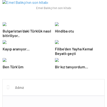
Emel Balıkçı’nın son kitabı
Bulgaristan’daki Türklük nasıl
Hindiba otu
bitiriliyor..
Kayıp aranıyor…
Filibe’den Yayha Kemal
Beyatlı geçti
Ben Türk’üm
Bir kız tanıyordum…